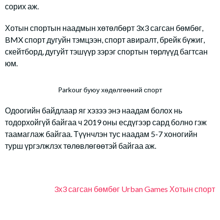
сорих аж.
Хотын спортын наадмын хөтөлбөрт 3х3 сагсан бөмбөг,
BMX спорт дугуйн тэмцээн, спорт авиралт, брейк бүжиг,
скейтборд, дугуйт тэшүүр зэрэг спортын төрлүүд багтсан
юм.
Parkour буюу хөдөлгөөний спорт
Одоогийн байдлаар яг хэзээ энэ наадам болох нь
тодорхойгүй байгаа ч 2019 оны есдүгээр сард болно гэж
таамаглаж байгаа. Түүнчлэн тус наадам 5-7 хоногийн
турш үргэлжлэх төлөвлөгөөтэй байгаа аж.
3х3 сагсан бөмбөг
Urban Games
Хотын спорт