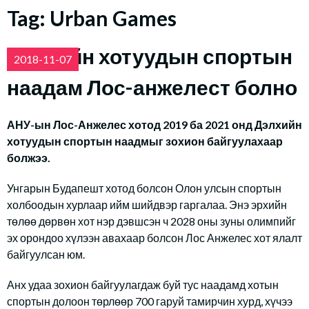
Tag:
Urban Games
Дэлхийн хотуудын спортын
2018-11-07
наадам Лос-анжелест болно
АНУ-ын Лос-Анжелес хотод 2019 ба 2021 онд Дэлхийн
хотуудын спортын наадмыг зохион байгуулахаар
болжээ.
Унгарын Будапешт хотод болсон Олон улсын спортын
холбоодын хурлаар ийм шийдвэр гаргалаа. Энэ эрхийн
төлөө дөрвөн хот нэр дэвшсэн ч 2028 оны зуны олимпийг
эх орондоо хүлээн авахаар болсон Лос Анжелес хот ялалт
байгуулсан юм.
Анх удаа зохион байгуулагдаж буй тус наадамд хотын
спортын долоон төрлөөр 700 гаруй тамирчин хурд, хүчээ