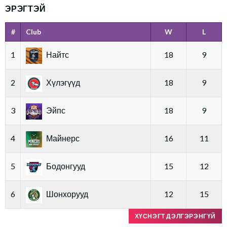
ЭРЭГТЭЙ
#
Club
W
L
1
Найтс
18
9
2
Хүлэгүүд
18
9
3
Эйпс
18
9
4
Майнерс
16
11
5
Бодонгууд
15
12
6
Шонхорууд
12
15
ХҮСНЭГТ ДЭЛГЭРЭНГҮЙ