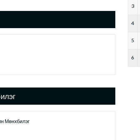
3
4
5
6
илэг
н Мөнхбилэг