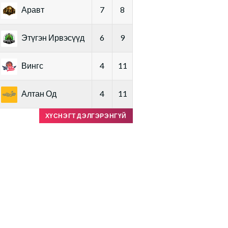
Аравт
7
8
Этүгэн Ирвэсүүд
6
9
Вингс
4
11
Алтан Од
4
11
ХҮСНЭГТ ДЭЛГЭРЭНГҮЙ