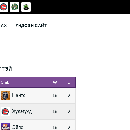
ЛАХ
ҮНДСЭН САЙТ
ГТЭЙ
Club
W
L
Найтс
18
9
Хүлэгүүд
18
9
Эйпс
18
9