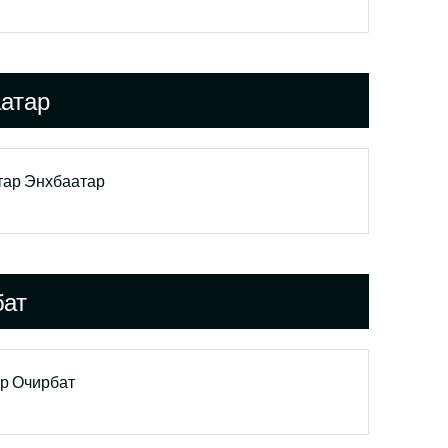
атар
ар Энхбаатар
бат
р Очирбат