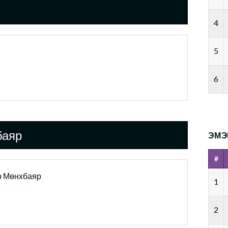
4
5
6
баяр
ЭМЭ
#
р Мөнхбаяр
1
2