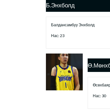
Б.Энхболд
Балдансамбуу Энхболд
Нас: 23
Ө.Мөнх
Өсөхбая
Нас: 30