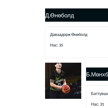
Д.Өнөболд
Даваадорж Өнөболд
Нас: 35
Б.Мөнхб
Баттүвши
Нас: 31