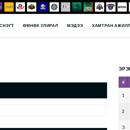
СНЭГТ
ӨМНӨХ УЛИРАЛ
МЭДЭЭ
ХАМТРАН АЖИЛ
ЭРЭ
#
1
2
3