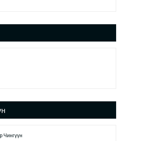
үн
р Чингүүн