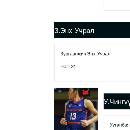
З.Энх-Учрал
Зургаанжин Энх-Учрал
Нас: 31
У.Чингү
Ууганбая