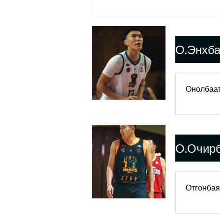
О.Энхба
Онолбаат
О.Очир
Отгонбая