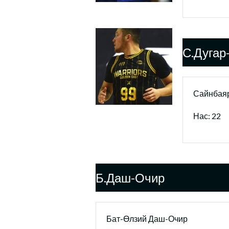
С.Дугар
Сайнбаяр
Нас: 22
Б.Даш-Очир
Бат-Өлзий Даш-Очир