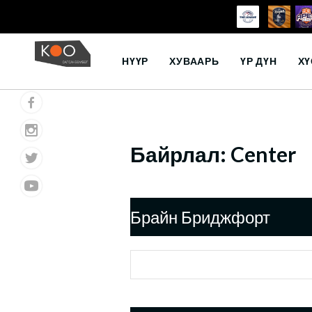
Skip
to
НҮҮР
ХУВААРЬ
ҮР ДҮН
ХҮ
content
Байрлал:
Center
Брайн Бриджфорт