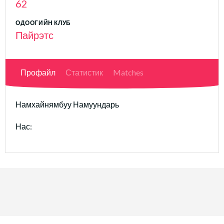
62
ОДООГИЙН КЛУБ
Пайрэтс
Профайл
Статистик
Matches
Намхайнямбуу Намуундарь
Нас: