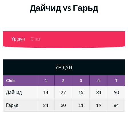
Дайчид vs Гарьд
Үр дүн
Стат
ҮР ДҮН
Club
1
2
3
4
T
Дайчид
14
27
15
34
90
Гарьд
24
30
11
19
84