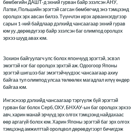
бөмбөгийн ДАШТ-д эхний гурван байр эзэлсэн АНУ,
Латви, Польшийн эрэгтэй сагсан бөмбөгчид энэ тэмцээнд
оролцох эрх авсан билээ. Түүнчлэн ирэх арваннэгдүгээр
сарын 1-ний байдлаар дэлхийд чансаагаар эхний гурав
юм уу, дөрөвдүгээр байр эзэлсэн баг олимпод оролцох
эрхээ шууд авах юм.
Зохион байгуулагч улс болох япончууд эрэгтэй, эсвэл
эмэгтэй нэг баг оролцох эрхтэй аж. Одоогоор Японы
эрэгтэй шигшээ баг эмэгтэйчүүдээс чансаагаар ахиу
байгаа тул олимпод улсаа төлөөлөх магадлал илүү өндөр
байгаа юм.
Ингэснээр дэлхийд чансаагаар тэргүүлж буй эрэгтэй
гурван баг болох Серб, ОХУ, БНХАУ-ын баг оролцох эрхээ
авч, харин манай эрчүүд эрх олгох тэмцээнд найдахаас
өөр аргагүй болох юм. Харин Японы эрэгтэй баг эрх олгох
тэмцээнд амжилттай оролцвол дөрөвдүгээрт бичигдэж