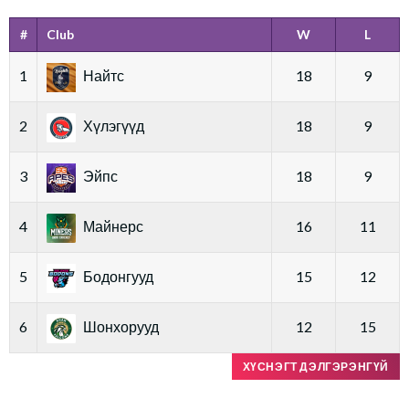
#
Club
W
L
1
Найтс
18
9
2
Хүлэгүүд
18
9
3
Эйпс
18
9
4
Майнерс
16
11
5
Бодонгууд
15
12
6
Шонхорууд
12
15
ХҮСНЭГТ ДЭЛГЭРЭНГҮЙ