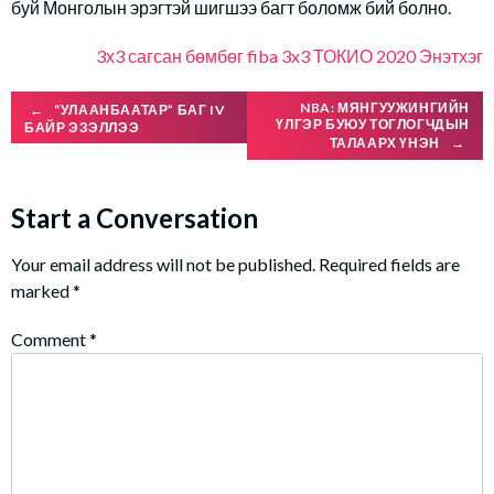
буй Монголын эрэгтэй шигшээ багт боломж бий болно.
3х3 сагсан бөмбөг
fiba 3x3
ТОКИО 2020
Энэтхэг
Post
NBA: МЯНГУУЖИНГИЙН
←
“УЛААНБААТАР” БАГ IV
ҮЛГЭР БУЮУ ТОГЛОГЧДЫН
БАЙР ЭЗЭЛЛЭЭ
ТАЛААРХ ҮНЭН
→
navigation
Start a Conversation
Your email address will not be published.
Required fields are
marked
*
Comment
*