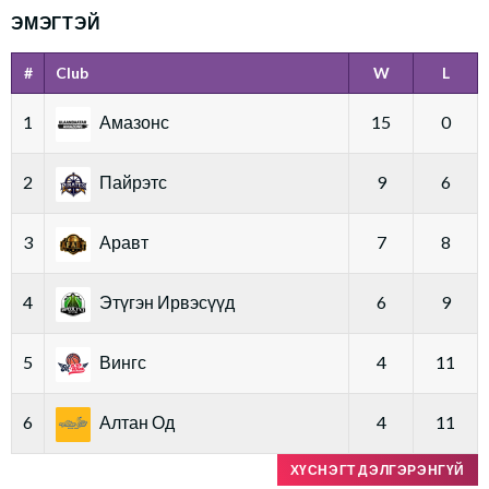
ЭМЭГТЭЙ
#
Club
W
L
1
Амазонс
15
0
2
Пайрэтс
9
6
3
Аравт
7
8
4
Этүгэн Ирвэсүүд
6
9
5
Вингс
4
11
6
Алтан Од
4
11
ХҮСНЭГТ ДЭЛГЭРЭНГҮЙ