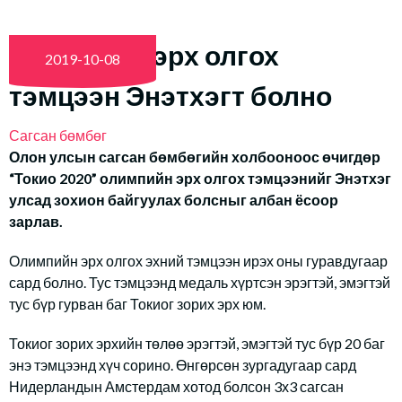
Олимпийн эрх олгох
2019-10-08
тэмцээн Энэтхэгт болно
Сагсан бөмбөг
Олон улсын сагсан бөмбөгийн холбооноос өчигдөр
“Токио 2020” олимпийн эрх олгох тэмцээнийг Энэтхэг
улсад зохион байгуулах болсныг албан ёсоор
зарлав.
Олимпийн эрх олгох эхний тэмцээн ирэх оны гуравдугаар
сард болно. Тус тэмцээнд медаль хүртсэн эрэгтэй, эмэгтэй
тус бүр гурван баг Токиог зорих эрх юм.
Токиог зорих эрхийн төлөө эрэгтэй, эмэгтэй тус бүр 20 баг
энэ тэмцээнд хүч сорино. Өнгөрсөн зургадугаар сард
Нидерландын Амстердам хотод болсон 3х3 сагсан