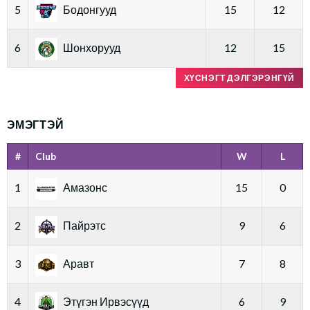
5
Бодонгууд
15
12
6
Шонхорууд
12
15
ХҮСНЭГТ ДЭЛГЭРЭНГҮЙ
ЭМЭГТЭЙ
#
Club
W
L
1
Амазонс
15
0
2
Пайрэтс
9
6
3
Аравт
7
8
4
Этүгэн Ирвэсүүд
6
9