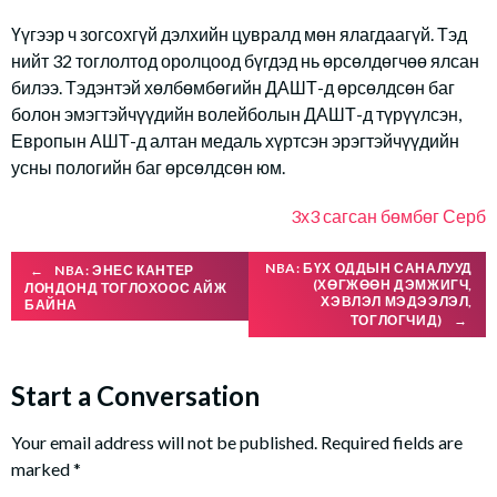
Үүгээр ч зогсохгүй дэлхийн цувралд мөн ялагдаагүй. Тэд
нийт 32 тоглолтод оролцоод бүгдэд нь өрсөлдөгчөө ялсан
билээ. Тэдэнтэй хөлбөмбөгийн ДАШТ-д өрсөлдсөн баг
болон эмэгтэйчүүдийн волейболын ДАШТ-д түрүүлсэн,
Европын АШТ-д алтан медаль хүртсэн эрэгтэйчүүдийн
усны пологийн баг өрсөлдсөн юм.
3х3 сагсан бөмбөг
Серб
Post
NBA: БҮХ ОДДЫН САНАЛУУД
←
NBA: ЭНЕС КАНТЕР
(ХӨГЖӨӨН ДЭМЖИГЧ,
ЛОНДОНД ТОГЛОХООС АЙЖ
ХЭВЛЭЛ МЭДЭЭЛЭЛ,
БАЙНА
ТОГЛОГЧИД)
→
navigation
Start a Conversation
Your email address will not be published.
Required fields are
marked
*