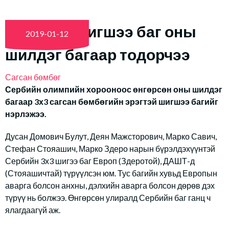
Сербийн шигшээ баг оны
2019-01-12
шилдэг багаар тодорчээ
Сагсан бөмбөг
Сербийн олимпийн хорооноос өнгөрсөн оны шилдэг
багаар 3х3 сагсан бөмбөгийн эрэгтэй шигшээ багийг
нэрлэжээ.
Дусан Домович Булут, Деян Мажсторович, Марко Савич,
Стефан Стояашич, Марко Здеро нарын бүрэлдэхүүнтэй
Сербийн 3х3 шигээ баг Европ (Здеротой), ДАШТ-д
(Стояашичтай) түрүүлсэн юм. Тус багийн хувьд Европын
аварга болсон анхны, дэлхийн аварга болсон дөрөв дэх
түрүү нь болжээ. Өнгөрсөн улиралд Сербийн баг ганц ч
ялагдаагүй аж.