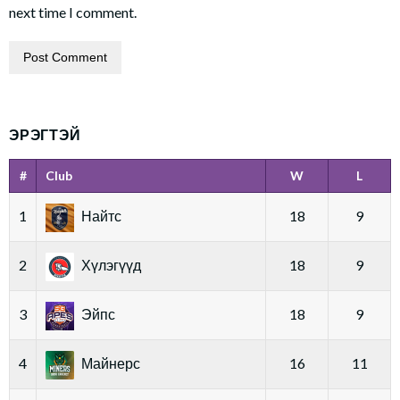
next time I comment.
ЭРЭГТЭЙ
#
Club
W
L
1
Найтс
18
9
2
Хүлэгүүд
18
9
3
Эйпс
18
9
4
Майнерс
16
11