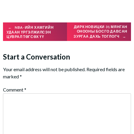
Post
ДИРК НОВИЦКИ 31 МЯНГАН
←
NBA-ИЙН ХАМГИЙН
ОНООНЫ БОСГО ДАВСАН
УДААН ҮРГЭЛЖИЛСЭН
ЗУРГАА ДАХЬ ТОГЛОГЧ
→
ЦУВРАЛ ТӨГСӨХ ҮҮ
navigation
Start a Conversation
Your email address will not be published.
Required fields are
marked
*
Comment
*