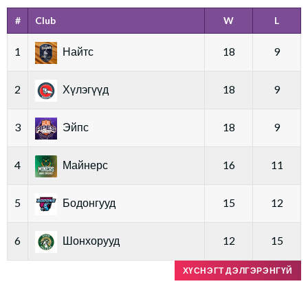
#
Club
W
L
1
Найтс
18
9
2
Хүлэгүүд
18
9
3
Эйпс
18
9
4
Майнерс
16
11
5
Бодонгууд
15
12
6
Шонхорууд
12
15
ХҮСНЭГТ ДЭЛГЭРЭНГҮЙ