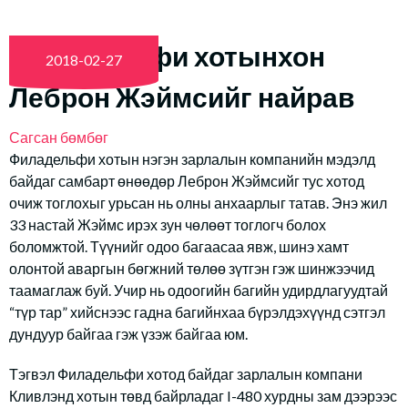
Филадельфи хотынхон
2018-02-27
Леброн Жэймсийг найрав
Сагсан бөмбөг
Филадельфи хотын нэгэн зарлалын компанийн мэдэлд
байдаг самбарт өнөөдөр Леброн Жэймсийг тус хотод
очиж тоглохыг урьсан нь олны анхаарлыг татав. Энэ жил
33 настай Жэймс ирэх зун чөлөөт тоглогч болох
боломжтой. Түүнийг одоо багаасаа явж, шинэ хамт
олонтой аваргын бөгжний төлөө зүтгэн гэж шинжээчид
таамаглаж буй. Учир нь одоогийн багийн удирдлагуудтай
“түр тар” хийснээс гадна багийнхаа бүрэлдэхүүнд сэтгэл
дундуур байгаа гэж үзэж байгаа юм.
Тэгвэл Филадельфи хотод байдаг зарлалын компани
Кливлэнд хотын төвд байрладаг I-480 хурдны зам дээрээс