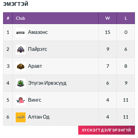
ЭМЭГТЭЙ
#
Club
W
L
1
Амазонс
15
0
2
Пайрэтс
9
6
3
Аравт
7
8
4
Этүгэн Ирвэсүүд
6
9
5
Вингс
4
11
6
Алтан Од
4
11
ХҮСНЭГТ ДЭЛГЭРЭНГҮЙ