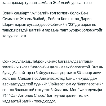
харагдахаар гурван самбарт Жэймсийг урьсан гэнэ.
Эхний самбарт “76” багийн гол тоглогч болох Бэн
Симмонс, Жоэль Эмбийд, Роберт Ковингтон, Дарио
Шарич нарын дугаар дээр Жэймсийн “23” дугаарыг нь
тавьж, ирээдүй цагт ийм гарааны тавт бүрдэх боломжтойг
харуулсан аж.
Сонирхуулахад, Леброн Жэймс багтаа үлдвэл таван
жилийн 205 сая “ногоон”-ы цалин авах боломжтой. Энэ нь
бусад багтай гэрээ байгуулснаас дор хаяж 50 саяар илүү
хөлс юм. Саяхан Лос Анжелес хотод байшин худалдаж
авснаас үүдэлтэй түүнийг “Лэйкерс” юм уу “Клипперс”-ийг
сонгох боломжтой гэж үзэж байгаа юм. Мөн “Филадельфи
76”, “Сан Антонио Спэрс” баг түүний цалинг төлөх
чадвартай багийн тоонд ордог.