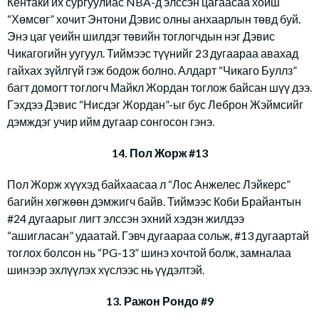
Кентаки их сургуулиас NBA-д элссэн цагаасаа хойш
“Хөмсөг” хочит Энтони Дэвис олны анхаарлын төвд буй.
Энэ цаг үеийн шилдэг төвийн тоглогчдын нэг Дэвис
Чикагогийн уугуул. Тиймээс түүнийг 23 дугаараа авахад
гайхах зүйлгүй гэж бодож болно. Алдарт “Чикаго Буллз”
багт домогт тоглогч Майкл Жордан тоглож байсан шүү дээ.
Гэхдээ Дэвис “Нисдэг Жордан”-ыг бус Леброн Жэймсийг
дэмждэг учир ийм дугаар сонгосон гэнэ.
14. Пол Жорж #13
Пол Жорж хүүхэд байхаасаа л “Лос Анжелес Лэйкерс”
багийн хөгжөөн дэмжигч байв. Тиймээс Коби Брайантын
#24 дугаарыг лигт элссэн эхний хэдэн жилдээ
“ашигласан” удаатай. Гэвч дугаараа сольж, #13 дугаартай
тоглох болсон нь “PG-13” шинэ хочтой болж, замналаа
шинээр эхлүүлэх хүслээс нь үүдэлтэй.
13. Ражон Рондо #9