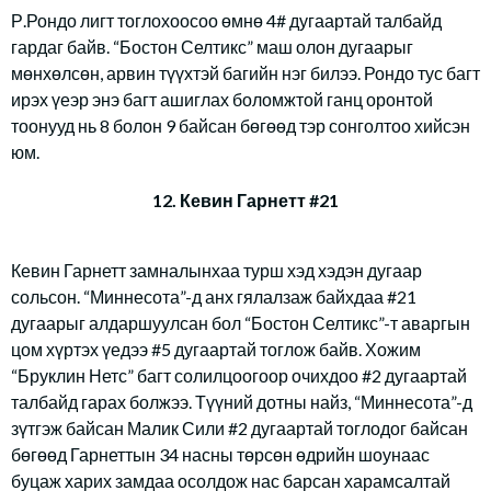
Р.Рондо лигт тоглохоосоо өмнө 4# дугаартай талбайд
гардаг байв. “Бостон Селтикс” маш олон дугаарыг
мөнхөлсөн, арвин түүхтэй багийн нэг билээ. Рондо тус багт
ирэх үеэр энэ багт ашиглах боломжтой ганц оронтой
тоонууд нь 8 болон 9 байсан бөгөөд тэр сонголтоо хийсэн
юм.
12. Кевин Гарнетт #21
Кевин Гарнетт замналынхаа турш хэд хэдэн дугаар
сольсон. “Миннесота”-д анх гялалзаж байхдаа #21
дугаарыг алдаршуулсан бол “Бостон Селтикс”-т аваргын
цом хүртэх үедээ #5 дугаартай тоглож байв. Хожим
“Бруклин Нетс” багт солилцоогоор очихдоо #2 дугаартай
талбайд гарах болжээ. Түүний дотны найз, “Миннесота”-д
зүтгэж байсан Малик Сили #2 дугаартай тоглодог байсан
бөгөөд Гарнеттын 34 насны төрсөн өдрийн шоунаас
буцаж харих замдаа осолдож нас барсан харамсалтай