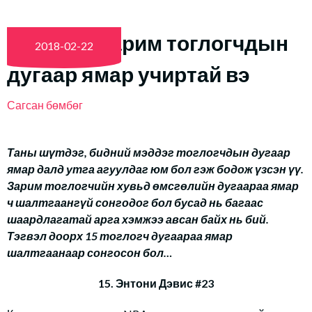
NBA-ийн зарим тоглогчдын
2018-02-22
дугаар ямар учиртай вэ
Сагсан бөмбөг
Таны шүтдэг, бидний мэддэг тоглогчдын дугаар
ямар далд утга агуулдаг юм бол гэж бодож үзсэн үү.
Зарим тоглогчийн хувьд өмсгөлийн дугаараа ямар
ч шалтгаангүй сонгодог бол бусад нь багаас
шаардлагатай арга хэмжээ авсан байх нь бий.
Тэгвэл доорх 15 тоглогч дугаараа ямар
шалтгаанаар сонгосон бол…
15. Энтони Дэвис #23