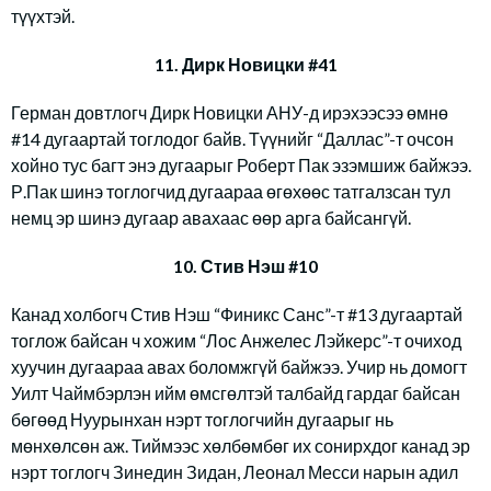
түүхтэй.
11. Дирк Новицки #41
Герман довтлогч Дирк Новицки АНУ-д ирэхээсээ өмнө
#14 дугаартай тоглодог байв. Түүнийг “Даллас”-т очсон
хойно тус багт энэ дугаарыг Роберт Пак эзэмшиж байжээ.
Р.Пак шинэ тоглогчид дугаараа өгөхөөс татгалзсан тул
немц эр шинэ дугаар авахаас өөр арга байсангүй.
10. Стив Нэш #10
Канад холбогч Стив Нэш “Финикс Санс”-т #13 дугаартай
тоглож байсан ч хожим “Лос Анжелес Лэйкерс”-т очиход
хуучин дугаараа авах боломжгүй байжээ. Учир нь домогт
Уилт Чаймбэрлэн ийм өмсгөлтэй талбайд гардаг байсан
бөгөөд Нуурынхан нэрт тоглогчийн дугаарыг нь
мөнхөлсөн аж. Тиймээс хөлбөмбөг их сонирхдог канад эр
нэрт тоглогч Зинедин Зидан, Леонал Месси нарын адил