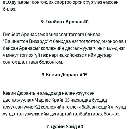
#10 дугаарыг сонгож, их спортоо орхих хүртлээ өмссөн
билээ.
9. Гилберт Аренас #0
Гилберт Аренас гэж авьяаслаг тоглогч байлаа.
“Вашингтон Визардс”-т байхдаа нэг тоглолтод 60 оноо авч
байсан Аренасыг коллежийн дасгалжуулагч нь NBA-д нэг
ч минут тоглохгүй гэж наргиа хийснээс л ийм дугаар
сонгох шалтгаан болсон юм.
8. Кевин Дюрант #35
Кевин Дюрантын амьдралд нөлөө үзүүлсэн
дасгалжуулагч Чарлес Крайг 35 насандаа бусдад
алуулсан учир КД коллежийн тоглогч байсан хэдий ч түүнд
хүндэтгэл үзүүлж, ийм дугаартай талбайд гарах болжээ.
7. Дуэйн Уэйд #3