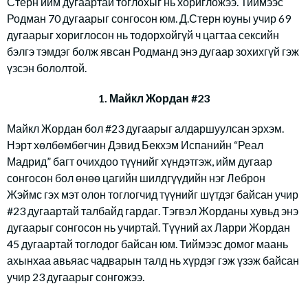
Стерн ийм дугаартай тоглохыг нь хоригложээ. Тиймээс
Родман 70 дугаарыг сонгосон юм. Д.Стерн юуны учир 69
дугаарыг хориглосон нь тодорхойгүй ч цагтаа сексийн
бэлгэ тэмдэг болж явсан Родманд энэ дугаар зохихгүй гэж
үзсэн бололтой.
1. Майкл Жордан #23
Майкл Жордан бол #23 дугаарыг алдаршуулсан эрхэм.
Нэрт хөлбөмбөгчин Дэвид Бекхэм Испанийн “Реал
Мадрид” багт очихдоо түүнийг хүндэтгэж, ийм дугаар
сонгосон бол өнөө цагийн шилдгүүдийн нэг Леброн
Жэймс гэх мэт олон тоглогчид түүнийг шүтдэг байсан учир
#23 дугаартай талбайд гардаг. Тэгвэл Жорданы хувьд энэ
дугаарыг сонгосон нь учиртай. Түүний ах Ларри Жордан
45 дугаартай тоглодог байсан юм. Тиймээс домог маань
ахынхаа авьяас чадварын талд нь хүрдэг гэж үзэж байсан
учир 23 дугаарыг сонгожээ.