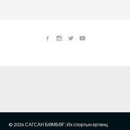
© 2026 САГСАН БӨМБӨГ: Их спортын ертөнц