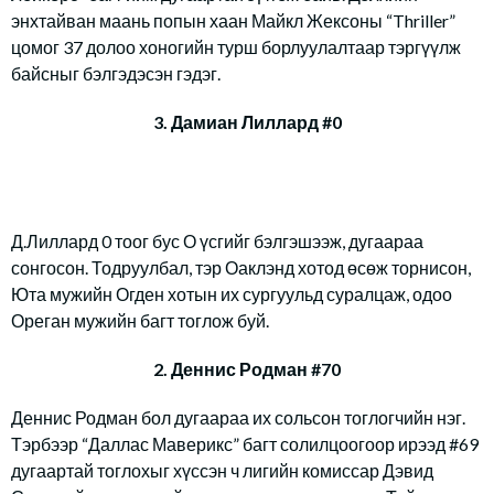
энхтайван маань попын хаан Майкл Жексоны “Thriller”
цомог 37 долоо хоногийн турш борлуулалтаар тэргүүлж
байсныг бэлгэдэсэн гэдэг.
3. Дамиан Лиллард #0
Д.Лиллард 0 тоог бус О үсгийг бэлгэшээж, дугаараа
сонгосон. Тодруулбал, тэр Оаклэнд хотод өсөж торнисон,
Юта мужийн Огден хотын их сургуульд суралцаж, одоо
Ореган мужийн багт тоглож буй.
2. Деннис Родман #70
Деннис Родман бол дугаараа их сольсон тоглогчийн нэг.
Тэрбээр “Даллас Маверикс” багт солилцоогоор ирээд #69
дугаартай тоглохыг хүссэн ч лигийн комиссар Дэвид