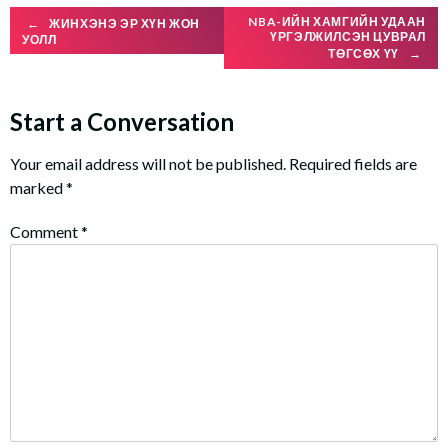
Post
NBA-ИЙН ХАМГИЙН УДААН
←
ЖИНХЭНЭ ЭР ХҮН ЖОН
ҮРГЭЛЖИЛСЭН ЦУВРАЛ
УОЛЛ
ТӨГСӨХ ҮҮ
→
navigation
Start a Conversation
Your email address will not be published.
Required fields are
marked
*
Comment
*