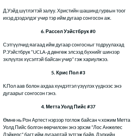
Д.Уэйд шүтлэгтэй залуу. Христийн шашинд гурвын тоог
ихэд дээдэлдэг учир тэр ийм дугаар сонгосон аж.
6. Рассел Уэйстбрук #0
Сэтгүүлчид яагаад ийм дугаар сонгосныг тодруулахад
Р.Уэйстбрук “UCLA-д дөнгөж элсээд бүхнийг шинээр
эхлүүлэх хүсэлтэй байсан учир” гэж хариулжээ.
5. Крис Пол #3
К.Пол аав болон ахдаа хүндэтгэл үзүүлэх үүднээс энэ
дугаарыг сонгосон гэнэ.
4. Метта Уолд Пийс #37
Өмнө нь Рон Артест нэрээр тоглож байсан ч хожим Метта
Уолд Пийс болгон өөрчилсөн энэ эрхэм “Лос Анжелес
Лэйкерс” багт ийм дугаартай зүтгэж байв. Дэлхийн