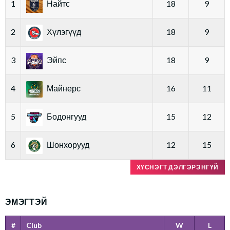
1
Найтс
18
9
2
Хүлэгүүд
18
9
3
Эйпс
18
9
4
Майнерс
16
11
5
Бодонгууд
15
12
6
Шонхорууд
12
15
ХҮСНЭГТ ДЭЛГЭРЭНГҮЙ
ЭМЭГТЭЙ
#
Club
W
L