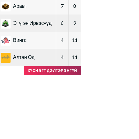
Аравт
7
8
Этүгэн Ирвэсүүд
6
9
Вингс
4
11
Алтан Од
4
11
ХҮСНЭГТ ДЭЛГЭРЭНГҮЙ