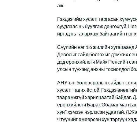
аж.
Гэхдээ ийм хүсэлт гаргасан хүмүү
суудлаас нь буулгаж дөнгөхгүй. Нө
иргэд нь талархаж байгаагийн нэг х
Сүүлийн нэг 1.6 жилийн хугацаан
Девосыг сайд болгохыг дэмжих сен
дэд ерөнхийлөгч Майк Пенсийн сана
улсын түүхэнд анхны тохиолдол бо
АНУ-ын боловсролын сайдыг солих
хүсэлт тавих ёстой. Гэхдээ өнөөги
таарамжгүй харилцаатай байдаг. 
ерөнхийлөгч Барак Обамаг магтсаны
хүн” хэмээн нэрлэсэн удаатай. Л.Ж
ч түүнийг өмөөрсөн хүн тэргүүн хад