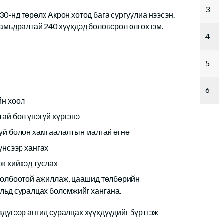
3
0-нд төрөлх Акрон хотод бага сургуулиа нээсэн.
 амьдралтай 240 хүүхдэд боловсрол олгох юм.
4
5
6
йн хоол
ай бол үнэгүй хүргэнэ
гуй болон хамгаалалтын малгай өгнө
үнсээр хангах
ж хийхэд туслах
 холбоотой ажиллаж, цаашид төлбөрийн
ульд суралцах боломжийг хангана.
дүгээр ангид суралцах хүүхдүүдийг бүртгэж