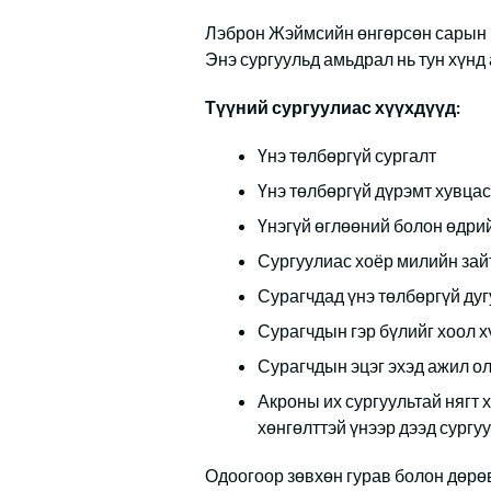
Лэброн Жэймсийн өнгөрсөн сарын 3
Энэ сургуульд амьдрал нь тун хүнд
Түүний сургуулиас хүүхдүүд:
Үнэ төлбөргүй сургалт
Үнэ төлбөргүй дүрэмт хувцас
Үнэгүй өглөөний болон өдри
Сургуулиас хоёр милийн зайт
Сурагчдад үнэ төлбөргүй ду
Сурагчдын гэр бүлийг хоол х
Сурагчдын эцэг эхэд ажил ол
Акроны их сургуультай нягт
хөнгөлттэй үнээр дээд сургу
Одоогоор зөвхөн гурав болон дөрөв