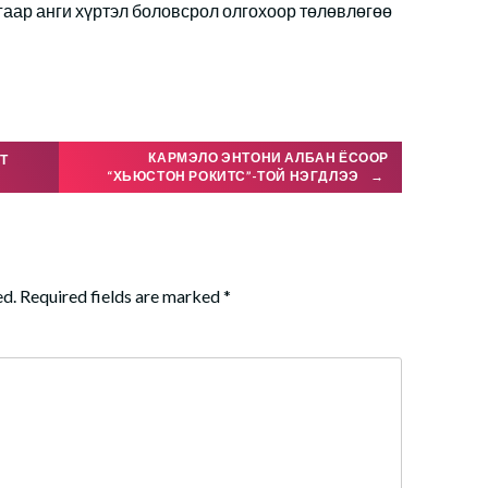
гаар анги хүртэл боловсрол олгохоор төлөвлөгөө
КАРМЭЛО ЭНТОНИ АЛБАН ЁСООР
Т
“ХЬЮСТОН РОКИТС”-ТОЙ НЭГДЛЭЭ
→
ed.
Required fields are marked
*