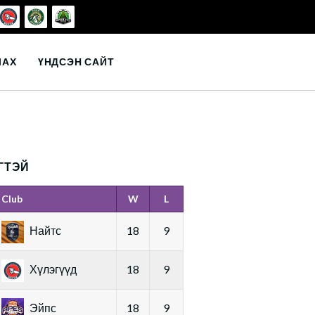
ЛАХ
ҮНДСЭН САЙТ
ГТЭЙ
Club
W
L
Найтс
18
9
Хүлэгүүд
18
9
Эйпс
18
9