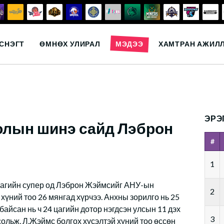
СНЭГТ
ӨМНӨХ УЛИРАЛ
МЭДЭЭ
ХАМТРАН АЖИЛ
ЭРЭ
лын шинэ сайд Лэброн
#
1
багийн супер од Лэброн Жэймсийг АНУ-ын
2
хүний тоо 26 мянгад хүрчээ. Анхны зорилго нь 25
байсан нь ч 24 цагийн дотор нэгдсэн улсын 11 дэх
3
ольж, Л.Жэймс болгох хүсэлтэй хүний тоо өссөн