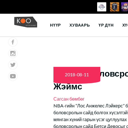
Skip
to
НҮҮР
ХУВААРЬ
ҮР ДҮН
ХҮ
content
АНУ-ын боловсро
2018-08-11
Жэймс
Сагсан бөмбөг
NBA-гийн “Лос Анжелес Лэйкерс” 
боловсролын сайд болгох хүсэлтэй 
мянган хүний гарын үсэг цуглуулах 
боловсролын сайд Бетси Девосыг с