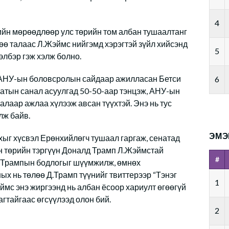
4
сийн мөрөөдлөөр улс төрийн том албан тушаалтанг
гөө талаас Л.Жэймс нийгэмд хэрэгтэй зүйл хийсэнд
5
элбэр гэж хэлж болно.
д АНУ-ын боловсролын сайдаар ажилласан Бетси
6
атын санал асуулгад 50-50-аар тэнцэж, АНУ-ын
лаар ажлаа хүлээж авсан түүхтэй. Энэ нь тус
лж байв.
ЭМЭ
ыг хүсвэл Ерөнхийлөгч тушаал гаргаж, сенатад
йн төрийн тэргүүн Доналд Трамп Л.Жэймстай
#
Д.Трампын бодлогыг шүүмжилж, өмнөх
х нь төлөө Д.Трамп түүнийг твиттерээр “Тэнэг
1
эймс энэ жиргээнд нь албан ёсоор хариулт өгөөгүй
агтайгаас өгсүүлээд олон бий.
2