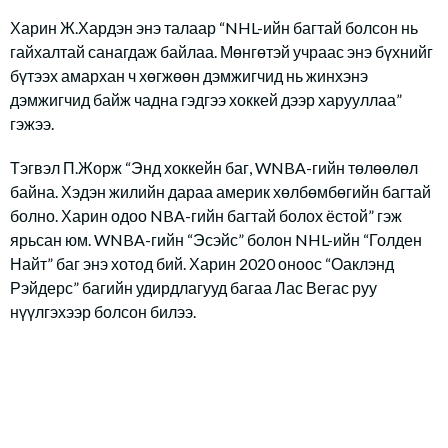
Харин Ж.Хардэн энэ талаар “NHL-ийн багтай болсон нь
гайхалтай санагдаж байлаа. Мөнгөтэй учраас энэ бүхнийг
бүтээх амархан ч хөгжөөн дэмжигчид нь жинхэнэ
дэмжигчид байж чадна гэдгээ хоккей дээр харууллаа”
гэжээ.
Тэгвэл П.Жорж “Энд хоккейн баг, WNBA-гийн төлөөлөл
байна. Хэдэн жилийн дараа америк хөлбөмбөгийн багтай
болно. Харин одоо NBA-гийн багтай болох ёстой” гэж
ярьсан юм. WNBA-гийн “Эсэйс” болон NHL-ийн “Голден
Найт” баг энэ хотод бий. Харин 2020 оноос “Оаклэнд
Рэйдерс” багийн удирдлагууд багаа Лас Вегас руу
нүүлгэхээр болсон билээ.