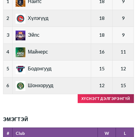
1
Найтс
18
9
2
Хүлэгүүд
18
9
3
Эйпс
18
9
4
Майнерс
16
11
5
Бодонгууд
15
12
6
Шонхорууд
12
15
ХҮСНЭГТ ДЭЛГЭРЭНГҮЙ
ЭМЭГТЭЙ
#
Club
W
L