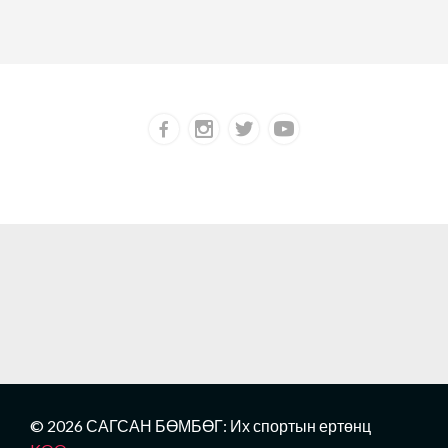
© 2026 САГСАН БӨМБӨГ: Их спортын ертөнц