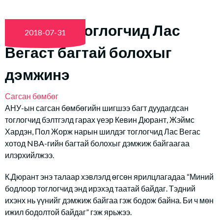
NBA-гийн тоглогчид Лас
2018-07-31
Вегаст багтай болохыг
дэмжинэ
Сагсан бөмбөг
АНУ-ын сагсан бөмбөгийн шигшээ багт дуудагдсан
тоглогчид бэлтгэлд гарах үеэр Кевин Дюрант, Жэймс
Хардэн, Пол Жорж нарын шилдэг тоглогчид Лас Вегас
хотод NBA-гийн багтай болохыг дэмжиж байгаагаа
илэрхийлжээ.
К.Дюрант энэ талаар хэвлэлд өгсөн ярилцлагадаа “Миний
бодлоор тоглогчид энд ирэхэд таатай байдаг. Тэдний
ихэнх нь үүнийг дэмжиж байгаа гэж бодож байна. Би ч мөн
ижил бодолтой байдаг” гэж ярьжээ.