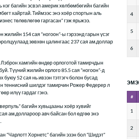
ь нэг багийн эсвэл америк хөлбөмбөгийн багийн
мбөгт хайртай. Тиймээс энэ хоёр спортын аль
4
знес төлөвлөгөө гаргасан” гэж ярьжээ.
5
н жилийн 154 сая “ногоон”-ы гэрээнд гарын үсэг
 оролцуулаад зөвхөн цалингаас 237 сая ам.доллар
6
ол Лэброн хамгийн өндөр орлоготой тамирчдын
уй. Түүний жилийн орлого 85.5 сая “ногоон”-д
х буюу 52 сая нь ивээн тэтгэгч болон бусад
ЭМЭ
йн теннисний шилдэг тамирчин Рожер Федерер л
өөр илүү гардаг гэнэ.
#
верпуль” багийн хувьцааны хоёр хувийг
1
сая ам.доллароор авч байсан бол өдгөө энэ
.
2
н “Чарлотт Хорнетс” багийн эзэн бол “Шидэт”