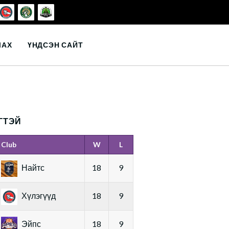
ЛАХ
ҮНДСЭН САЙТ
ГТЭЙ
Club
W
L
Найтс
18
9
Хүлэгүүд
18
9
Эйпс
18
9