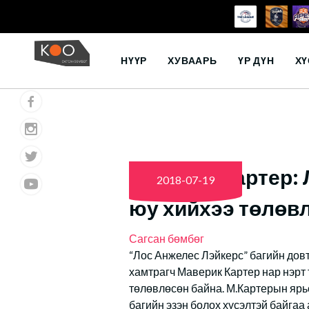
Skip
to
НҮҮР
ХУВААРЬ
ҮР ДҮН
ХҮ
content
Маверик Картер:
2018-07-19
юу хийхээ төлөв
Сагсан бөмбөг
“Лос Анжелес Лэйкерс” багийн дов
хамтрагч Маверик Картер нар нэрт 
төлөвлөсөн байна. М.Картерын ярь
багийн эзэн болох хүсэлтэй байгаа