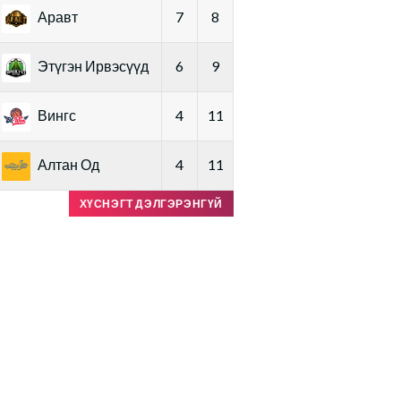
Аравт
7
8
Этүгэн Ирвэсүүд
6
9
Вингс
4
11
Алтан Од
4
11
ХҮСНЭГТ ДЭЛГЭРЭНГҮЙ