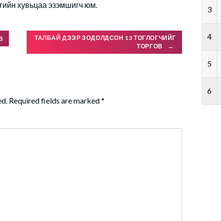
гийн хувьцаа эзэмшигч юм.
3
4
ТАЛБАЙ ДЭЭР ЗОДОЛДСОН 13 ТОГЛОГЧИЙГ
В
ТОРГОВ
→
5
6
ed.
Required fields are marked
*