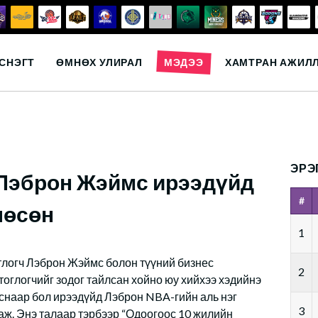
СНЭГТ
ӨМНӨХ УЛИРАЛ
МЭДЭЭ
ХАМТРАН АЖИЛ
ЭРЭ
 Лэброн Жэймс ирээдүйд
#
лөсөн
1
тлогч Лэброн Жэймс болон түүний бизнес
2
тоглогчийг зодог тайлсан хойно юу хийхээ хэдийнэ
снаар бол ирээдүйд Лэброн NBA-гийн аль нэг
3
 аж. Энэ талаар тэрбээр “Одоогоос 10 жилийн