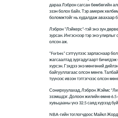
дараа Лэброн сагсан бөмбөгийн ал
эзэн болох байх. Тэр америк хөлбө
боломжтойг нь худалдаж авахаар би
Лэброн “Лэйкерс”-тэй энэ зун дөрвө
зурсан. Ингэснээр тэр энэ улирлыг
олсон аж.
“Forbes” сэтгүүлээс зарласнаар б
жагсаалтад зургадугаарт бичигдэж б
хүрсэн. Гэхдээ энэ мөнгөний дийлэн
байгууллагаас олсон мөнгө. Талба
түүнээс ивээн тэтгэгчээс олсон мөнг
Сонирхуулахад, Лэброн Жэймс “Ли
эзэмшдэг. Долоон жилийн өмнө 6.5 
хувьцааны үнэ 32.5 саяд хүрээд буй
NBA-гийн тоглогчдоос Майкл Жорда