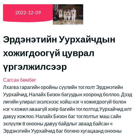
2022-12-09
Эрдэнэтийн Уурхайчдын
хожигдоогүй цуврал
үргэлжилсээр
Сагсан бөмбөг
Лхагва гарагийн оройны сүүлийн тоглолт Эрдэнэтийн
Уурхайчид, Налайх Бизон багуудын хооронд боллоо. Дээд
лигийн улирал эхэлснээс хойш нэг ч хожигдоогүй болон
нэг ч хожил аваагүй хоёр багийн тоглолтод Уурхайчид илт
давуу хожлоо. Налайх Бизон баг тоглолтыг маш сайн
эхлүүлж 8 онооны давуу байдлыг аваад байсан ч
Эрдэнэтийн Уурхайчид баг богино хугацаанд онооны