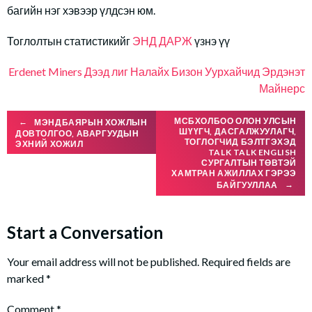
багийн нэг хэвээр үлдсэн юм.
Тоглолтын статистикийг
ЭНД ДАРЖ
үзнэ үү
Erdenet Miners
Дээд лиг
Налайх Бизон
Уурхайчид
Эрдэнэт
Майнерс
Post
МСБХОЛБОО ОЛОН УЛСЫН
←
МЭНДБАЯРЫН ХОЖЛЫН
ШҮҮГЧ, ДАСГАЛЖУУЛАГЧ,
ДОВТОЛГОО, АВАРГУУДЫН
ТОГЛОГЧИД БЭЛТГЭХЭД
ЭХНИЙ ХОЖИЛ
TALK TALK ENGLISH
navigation
СУРГАЛТЫН ТӨВТЭЙ
ХАМТРАН АЖИЛЛАХ ГЭРЭЭ
БАЙГУУЛЛАА
→
Start a Conversation
Your email address will not be published.
Required fields are
marked
*
Comment
*