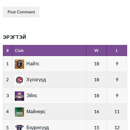
ЭРЭГТЭЙ
#
Club
W
L
1
Найтс
18
9
2
Хүлэгүүд
18
9
3
Эйпс
18
9
4
Майнерс
16
11
5
Бодонгууд
15
12