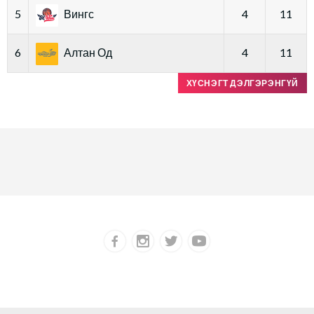
5
Вингс
4
11
6
Алтан Од
4
11
ХҮСНЭГТ ДЭЛГЭРЭНГҮЙ