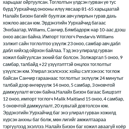
харьцааг ойртуулсан. Тоглолтын үлдсэн гурван үе тус
бүрд Уурхайчид онооны илүү явсаар 81-65 харьцаатай
Налайх Бизон багийг буулгаж авч улирлын гурав дахь
хожлоо авсан юм. Эрдэнэтийн Уурхайчид багаас
Энхбаатар, Williams, Санчир, Бямбадорж нар 10-аас дээш
оноо авсан байна. Импорт тоглогч Pendarvis Williams
ээлжит сайн тоглолтоо үзүүлж 23 оноо, самбар авч дабл
дабл хийхэд ойрхон байлаа. Тэд энэ улиралд гурван
хожил байгуулсан эхний баг болсон. Золжаргал 5 оноо, 9
самбар, талбайд +22 үзүүлэлттэй онцлох тоглолтыг
үзүүлсэн юм. Улирал эхэлснээс хойш сэлгээнээс тоглож
байсан Санчир гараанаас тоглолтыг эхлүүлж 24 минутыг
талбай дээр өнгөрүүлж 14 оноо, 5 самбар, 3 оновчтой
дамжуулалт өгсөн байна.Налайх Бизон багаас Бишрэлт
12 оноо, импорт тоглогч Malik Maitland 15 оноо, 4 самбар,
5 оновчтой дамжуулалт, 20 хувьтай довтолсон юм.
Эрдэнэтийн Уурхайчид баг энэ улирал гурван хожилд
хүрсэн анхны баг болж, мөн лигийг амжилтаараа
тэргүүлээд эхэллээ. Налайх Бизон баг хожил аваагүй хоёр