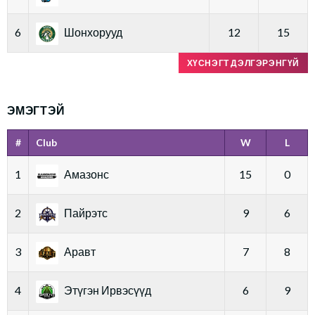
6
Шонхорууд
12
15
ХҮСНЭГТ ДЭЛГЭРЭНГҮЙ
ЭМЭГТЭЙ
#
Club
W
L
1
Амазонс
15
0
2
Пайрэтс
9
6
3
Аравт
7
8
4
Этүгэн Ирвэсүүд
6
9