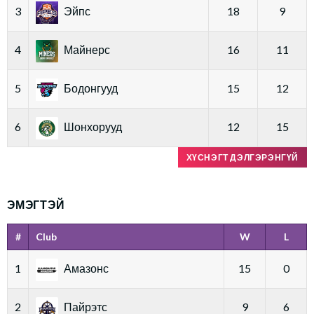
3
Эйпс
18
9
4
Майнерс
16
11
5
Бодонгууд
15
12
6
Шонхорууд
12
15
ХҮСНЭГТ ДЭЛГЭРЭНГҮЙ
ЭМЭГТЭЙ
#
Club
W
L
1
Амазонс
15
0
2
Пайрэтс
9
6