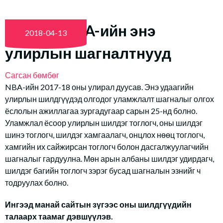
Таамаг: NBA-ийн энэ
2018-04-13
улирлын шагналтнууд
Сагсан бөмбөг
NBA-ийн 2017-18 оны улирал дуусав. Энэ удаагийн
улирлын шилдгүүдэд олгодог уламжлалт шагналыг олгох
ёслолын ажиллагаа зургадугаар сарын 25-нд болно.
Уламжлал ёсоор улирлын шилдэг тоглогч, оны шилдэг
шинэ тоглогч, шилдэг хамгаалагч, онцлох нөөц тоглогч,
хамгийн их сайжирсан тоглогч болон дасгалжуулагчийн
шагналыг гардуулна. Мөн арын албаны шилдэг удирдагч,
шилдэг багийн тоглогч зэрэг бусад шагналын эзнийг ч
тодруулах болно.
Ингээд манай сайтын зүгээс оны шилдгүүдийн
талаарх таамаг дэвшүүлэв.