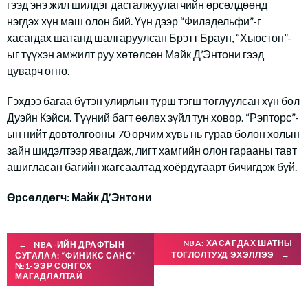
гээд энэ жил шилдэг дасгалжуулагчийн өрсөлдөөнд
нэгдэх хүн маш олон бий. Үүн дээр “Филадельфи”-г
хасагдах шатанд шалгаруулсан Брэтт Браун, “Хьюстон”-
ыг түүхэн амжилт руу хөтөлсөн Майк Д’Энтони гээд
цуварч өгнө.
Гэхдээ багаа бүтэн улирлын турш тэгш тоглуулсан хүн бол
Дуэйн Кэйси. Түүний багт өөлөх зүйл тун ховор. “Рэпторс”-
ын нийт довтолгооны 70 орчим хувь нь гурав болон холын
зайн шидэлтээр явагдаж, лигт хамгийн олон гарааны тавт
ашигласан багийн жагсаалтад хоёрдугаарт бичигдэж буй.
Өрсөлдөгч: Майк Д’Энтони
Post
NBA: ХАСАГДАХ ШАТНЫ
←
NBA-ИЙН ДРАФТЫН
ТОГЛОЛТУУД ЭХЭЛЛЭЭ
→
СУГАЛАА: “ФИНИКС САНС”
№1-ЭЭР СОНГОХ
МАГАДЛАЛТАЙ
navigation