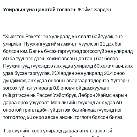
Улирлын үнэ цэнэтэй тоглогч:
Жэймс Харден
“Хьюстон Рокетс” энэ улиралд 65 ялалт байгуулж, энэ
улирлын Пуужингууд ийм амжилт үзүүлсэн 21 дэх баг
болсон юм. Баг нь бүсээ тэргүүлээд зогсохгүй энэ улиралд
60 ба түүнээс дээш хожил авсан цор ганц баг болов.
Пуужингууд түүхэндээ анх удаа улиралд 60 хожил авч, анх
удаа бүсээ тэргүүлэв. Ж.Харден энэ улиралд 30.4 оноо
дунджилж, анх удаа онооны аваргаар тодорчээ. Үүгээр ч
зогсохгүй нэг улиралд 8.8 оновчтой дамжуулалт
гүйцэтгэсэн нь Рассел Уэйстбрук, Леброн Жэймс нарын
дараа орох үзүүлэлт. Мөн лигийн түүхэнд анх удаа 60
оноотой трипл дабл гүйцэтгэж, багийнхаа түүхэнд нэг
тоглолтод 60 оноо авсан анхны тоглогч болсон билээ.
Тэр сүүлийн хоёр улиралд дараалан үнэ цэнэтэй