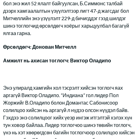
бол энэ жил 52 ялалт байгуулсан, Б.Симмонс талбай
дээрх хамгаалалтын үзүүлэлтээр лигт 47-д жагсдаг бол
Митчеллийн энэ үзүүлэлт 229-д бичигддэг гээд шилдэг
шинэ тоглогчид өрсөлдөгч хоёрыг харьцуулбал багагүй
ялгаа гарна.
Өрсөлдөгч: Донован Митчелл
Амжилт нь ахисан тоглогч: Виктор Оладипо
Энэ улиралд хамгийн хол тэсрэлт хийсэн тоглогч яах
аргагүй Виктор Оладипо. “Индиана” гол лидер Пол
Жоржийг В.Оладипо болон Домантас Сабонисоор
солилцоо хийсэн нь аргагүй л нүдээ олсон нүүдэл байв.
Гэхдээ энэ солилцоог хийх үеэр ингэж итгэлтэй хэлэх хүн
тун ховор байлаа. Лидер тоглогчоо шинэ төвийн тоглогч,
үнэ нь хэт хөөрөгдсөн багийн тоглогчоор солилцоо хийсэн