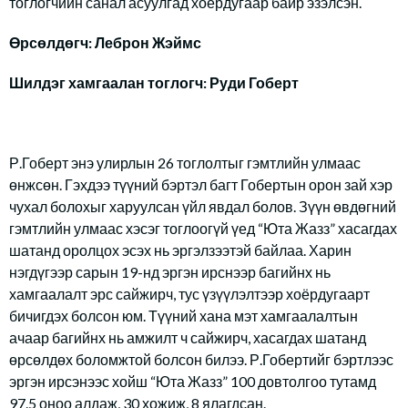
тоглогчийн санал асуулгад хоёрдугаар байр эзэлсэн.
Өрсөлдөгч: Леброн Жэймс
Шилдэг хамгаалан тоглогч: Руди Гоберт
Р.Гоберт энэ улирлын 26 тоглолтыг гэмтлийн улмаас
өнжсөн. Гэхдээ түүний бэртэл багт Гобертын орон зай хэр
чухал болохыг харуулсан үйл явдал болов. Зүүн өвдөгний
гэмтлийн улмаас хэсэг тоглоогүй үед “Юта Жазз” хасагдах
шатанд оролцох эсэх нь эргэлзээтэй байлаа. Харин
нэгдүгээр сарын 19-нд эргэн ирснээр багийнх нь
хамгаалалт эрс сайжирч, тус үзүүлэлтээр хоёрдугаарт
бичигдэх болсон юм. Түүний хана мэт хамгаалалтын
ачаар багийнх нь амжилт ч сайжирч, хасагдах шатанд
өрсөлдөх боломжтой болсон билээ. Р.Гобертийг бэртлээс
эргэн ирсэнээс хойш “Юта Жазз” 100 довтолгоо тутамд
97.5 оноо алдаж, 30 хожиж, 8 ялагдсан.