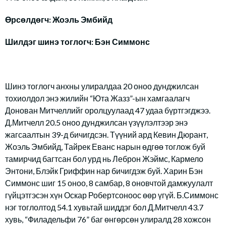
Өрсөлдөгч: Жоэль Эмбийд
Шилдэг шинэ тоглогч: Бэн Симмонс
Шинэ тоглогч анхны улиралдаа 20 оноо дунджилсан
тохиолдол энэ жилийн “Юта Жазз”-ын хамгаалагч
Донован Митчеллийг оролцуулаад 47 удаа бүртгэгджээ.
Д.Митчелл 20.5 оноо дунджилсан үзүүлэлтээр энэ
жагсаалтын 39-д бичигдсэн. Түүний ард Кевин Дюрант,
Жоэль Эмбийд, Тайрек Еванс нарын өдгөө тоглож буй
тамирчид багтсан бол урд нь Леброн Жэймс, Кармело
Энтони, Блэйк Гриффин нар бичигдэж буй. Харин Бэн
Симмонс шиг 15 оноо, 8 самбар, 8 оновчтой дамжуулалт
гүйцэтгэсэн хүн Оскар Робертсоноос өөр үгүй. Б.Симмонс
нэг тоглолтод 54.1 хувьтай шиддэг бол Д.Митчелл 43.7
хувь, “Филадельфи 76” баг өнгөрсөн улиралд 28 хожсон