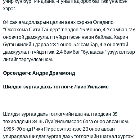
учир хүн бүр “Индиана”-г уналтад орох баг гэж үнэлсэн
хэрэг.
84 сая ам.долларын цалин авах хэрнээ Оладипо
“Оклахома Сити Тандер”-т ердөө 15.9 оноо, 4.3 самбар, 2.6
оновчтой дамжуулалт гүйцэтгэсэн нэгэн байлаа. Харин
бүтэн жилийн дараа 23.1 оноо, 5.2 самбар, 4.3 оновчтой
дамжуулалт гүйцэтгэж, 2.4 бөмбөг “булаасан” үзүүлэлтээр
лигийг тэргүүлсэн юм.
Өрсөлдөгч: Андре Драммонд
Шилдэг зургаа дахь тоглогч: Луис Уильямс
Шилдэг зургаа дахь тоглогчийн шагнал гардсан 35
тохиолдлын 34 нь Луи Уильямсаас бага оноо авсан юм.
1989-90 онд Рики Пирс сэлгээнээс 23 оноо авсан
улиралдаа шилдэг зургаа дахь тоглогчийн шагнал хүртэж