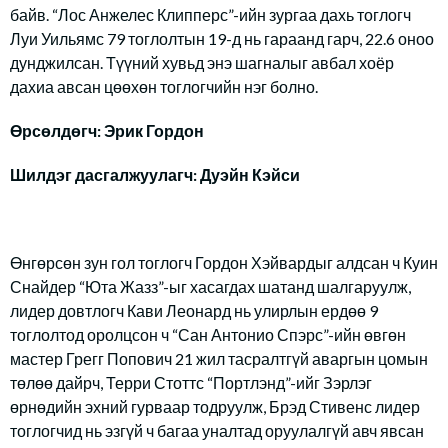
байв. “Лос Анжелес Клипперс”-ийн зургаа дахь тоглогч
Луи Уильямс 79 тоглолтын 19-д нь гараанд гарч, 22.6 оноо
дунджилсан. Түүний хувьд энэ шагналыг авбал хоёр
дахиа авсан цөөхөн тоглогчийн нэг болно.
Өрсөлдөгч: Эрик Гордон
Шилдэг дасгалжуулагч: Дуэйн Кэйси
Өнгөрсөн зун гол тоглогч Гордон Хэйвардыг алдсан ч Куин
Снайдер “Юта Жазз”-ыг хасагдах шатанд шалгаруулж,
лидер довтлогч Кави Леонард нь улирлын ердөө 9
тоглолтод оролцсон ч “Сан Антонио Спэрс”-ийн өвгөн
мастер Грегг Попович 21 жил тасралтгүй аваргын цомын
төлөө дайрч, Терри Стоттс “Портлэнд”-ийг Зэрлэг
өрнөдийн эхний гурваар тодруулж, Брэд Стивенс лидер
тоглогчид нь эзгүй ч багаа уналтад оруулалгүй авч явсан