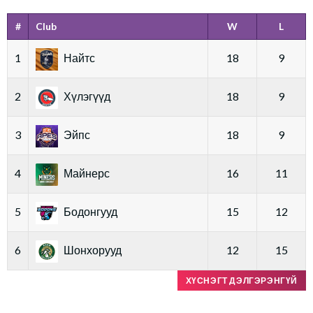
#
Club
W
L
1
Найтс
18
9
2
Хүлэгүүд
18
9
3
Эйпс
18
9
4
Майнерс
16
11
5
Бодонгууд
15
12
6
Шонхорууд
12
15
ХҮСНЭГТ ДЭЛГЭРЭНГҮЙ