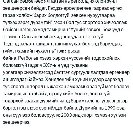
Сагсан бөмбөгөөс ялгаатай нь регболд их олон зүйл
зөвшөөрсөн байдаг. Гэхдээ өрсөлдөгчөө газраас өргөх,
гараа холбож барих болдоггүй, зөвхөн нуруугаараа
түлхэх зэрэг дүрэмтэй” гэсэн бол тус спортоор хичээллэж
байсан нэгэн ахмад тамирчин “Үүнийг зөвхөн бөхчүүд л
тэвчинэ. Сагсан бөмбөгчид энд удаан тэсэхгүй.
Тэдэнд залалт, шидэлт, тактик чухал бол энд барилдах,
гүйх л хамгийн чухал нь” гэж ярьсан
байна. Регболыг хэзээ, хэрхэн үүссэнийг тодорхойлох
боломжгүй гэдэг ч ЗХУ-ын үед тулааны
урлагаар хичээллэгсэд бэлтгэл сургуулилалтдаа өргөнөөр
ашигладаг байжээ. Хөндлөнгийн хүний нүдээр харахад
тус спортын төрөл нь жаахан эмх замбараагүй мэт боловч
тамирчдын талбай дээр юу хийж болох, болохгүйг
тодорхой заасан дүрмийг чанд баримталсны үндсэн дээр
бэртэл гэмтлээс сэргийлдэг байна. Дүрмийг нь 1990-ээд
оны сүүлээр боловсруулж 2003 онд спорт хэмээн хүлээн
зөвшөөрчээ.