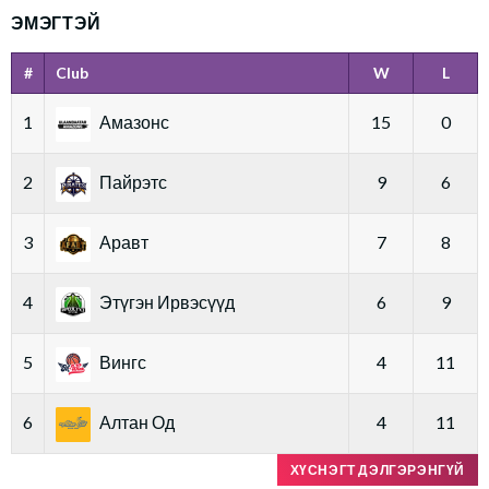
ЭМЭГТЭЙ
#
Club
W
L
1
Амазонс
15
0
2
Пайрэтс
9
6
3
Аравт
7
8
4
Этүгэн Ирвэсүүд
6
9
5
Вингс
4
11
6
Алтан Од
4
11
ХҮСНЭГТ ДЭЛГЭРЭНГҮЙ