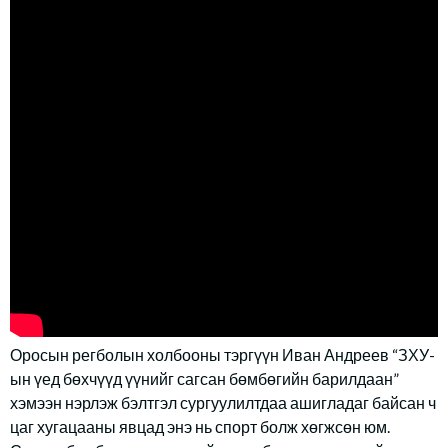
Оросын регболын холбооны тэргүүн Иван Андреев “ЗХУ-
ын үед бөхчүүд үүнийг сагсан бөмбөгийн барилдаан”
хэмээн нэрлэж бэлтгэл сургуулилтдаа ашигладаг байсан ч
цаг хугацааны явцад энэ нь спорт болж хөгжсөн юм.