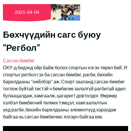
2021-04-04
Бөхчүүдийн сагс буюу
“Регбол”
Сагсан бөмбөг
ОХУ-д бидэнд ойр байж болох спортын нэгэн төрөл бий. Уг
спортыг регбол гэх ба сагсан бөмбөг, рагби, бөхийн
барилдааны “нийлбэр” аж. Спорт зааланд сагсан бөмбөг
тоглож буйтай төстэй ч бөмбөгөө залалгүй рагбитай адил
булаацалдаж, хамгаалж, цагаригт довтолдог. Өөрөөр
хэлбэл бөмбөгний төлөөх тэмцэл, хамгаалалтын
үед рагби, бөхийн барилдааны элементүүд харагдаж
байгаа нь сагсан бөмбөгөөс ялгарч байгаа юм.