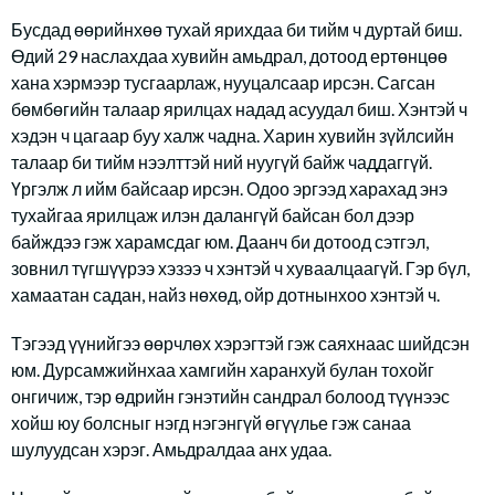
Бусдад өөрийнхөө тухай ярихдаа би тийм ч дуртай биш.
Өдий 29 наслахдаа хувийн амьдрал, дотоод ертөнцөө
хана хэрмээр тусгаарлаж, нууцалсаар ирсэн. Сагсан
бөмбөгийн талаар ярилцах надад асуудал биш. Хэнтэй ч
хэдэн ч цагаар буу халж чадна. Харин хувийн зүйлсийн
талаар би тийм нээлттэй ний нуугүй байж чаддаггүй.
Үргэлж л ийм байсаар ирсэн. Одоо эргээд харахад энэ
тухайгаа ярилцаж илэн далангүй байсан бол дээр
байждээ гэж харамсдаг юм. Даанч би дотоод сэтгэл,
зовнил түгшүүрээ хэзээ ч хэнтэй ч хуваалцаагүй. Гэр бүл,
хамаатан садан, найз нөхөд, ойр дотнынхоо хэнтэй ч.
Тэгээд үүнийгээ өөрчлөх хэрэгтэй гэж саяхнаас шийдсэн
юм. Дурсамжийнхаа хамгийн харанхуй булан тохойг
онгичиж, тэр өдрийн гэнэтийн сандрал болоод түүнээс
хойш юу болсныг нэгд нэгэнгүй өгүүлье гэж санаа
шулуудсан хэрэг. Амьдралдаа анх удаа.