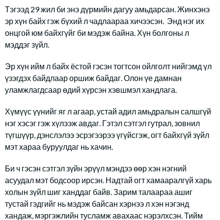
Тэгээд 29 жил би энэ дүрмийн дагуу амьдарсан. Жинхэнэ
эр хүн байх гэж бүхий л чадлаараа хичээсэн. Энд нэг их
онцгой юм байхгүйг би мэдэж байна. Хүн болгоны л
мэддэг зүйл.
Эр хүн ийм л байх ёстой гэсэн тогтсон ойлголт нийгэмд үл
үзэгдэх байдлаар оршиж байдаг. Олон үе дамнан
уламжлагдсаар өдий хүрсэн хэвшмэл хандлага.
Хүмүүс үүнийг яг л агаар, устай адил амьдралын салшгүй
нэг хэсэг гэж хүлээж авдаг. Гэтэл сэтгэл гутрал, зовнил
түгшүүр, дэнслэлээ эсрэгээрээ үгүйсгэж, огт байхгүй зүйл
мэт хараа буруулдаг нь хачин.
Би ч гэсэн сэтгэл зүйн эрүүл мэндээ өөр хэн нэгний
асуудал мэт бодсоор ирсэн. Надтай огт хамааралгүй харь
холын зүйл шиг ханддаг байв. Зарим талаараа ашиг
тустай гэдгийг нь мэдэж байсан хэрнээ л хэн нэгэнд
хандаж, мэргэжлийн тусламж авахаас нэрэлхсэн. Тийм