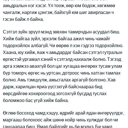
амьдралын нэг хэсэг. Үл тоож, өөр юм бодож, хөгжмөө
чангалж, наргиж цэнгэж, байхгүй юм шиг авирласан ч
гэсэн байж л байна.
Сэтгэл зүйн эрүүл мэнд зөвхөн тамирчдын асуудал биш.
Хийж байгаа зүйл, эрхэлж байгаа ажил чинь чамайг
тодорхойлох албагүй. Чи өөрөө л хэн гэдгээ тодорхойлно.
Хаана, юу хийж, яаж ч амьдардаг байсан сэтгэл гутралын
өргөстэй ургамал хэний ч сэтгэлд нахиалж болно. Тэгээд
арга хэмжээ авахгүй бол цаг хугацаа өнгөрөх тусам улам
бүр томорч, өргөс нь уртсан, дотроос чинь хатган тамлах
болно. Амь тэмцүүлж, амьсгалах аргагүй болгоно. Хав
дарж, харилцан яриа үүсгэхгүй байснаараа бид
өөрсдийгөө хохироогоод зогсохгүй бусдад туслах
боломжоо бас үгүй хийж байна.
Өглөө босоход чамд хэцүү, өдрийг арай ядан өнгөрүүлдэг,
маргааш болохоос айж шөнө нойр чинь хулждаг бол чи
ганцаараа биш. Ямар байдгийг нь би мэднэ. Би чамд