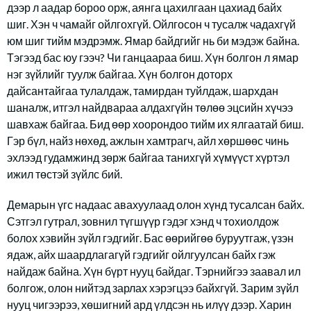
дээр л аадар бороо орж, аянга цахилгаан цахиад байх
шиг. Хэн ч чамайг ойлгохгүй. Ойлгосон ч тусалж чадахгүй
юм шиг тийм мэдрэмж. Ямар байдгийг нь би мэдэж байна.
Тэгээд бас юу гээч? Чи ганцаараа биш. Хүн болгон л ямар
нэг зүйлийг туулж байгаа. Хүн болгон доторх
дайсантайгаа тулалдаж, тамирдан туйлдаж, шархдан
шаналж, итгэл найдвараа алдахгүйн төлөө эцсийн хүчээ
шавхаж байгаа. Бид өөр хоорондоо тийм их ялгаатай биш.
Гэр бүл, найз нөхөд, ажлын хамтрагч, айл хөршөөс чинь
эхлээд гудамжинд зөрж байгаа танихгүй хүмүүст хүртэл
ижил төстэй зүйлс бий.
Демарын үгс надаас авахуулаад олон хүнд тусалсан байх.
Сэтгэл гутрал, зовнил түгшүүр гэдэг хэнд ч тохиолдож
болох хэвийн зүйл гэдгийг. Бас өөрийгөө буруутгаж, үзэн
ядаж, айх шаардлагагүй гэдгийг ойлгуулсан байх гэж
найдаж байна. Хүн бүрт нууц байдаг. Тэрнийгээ заавал ил
болгож, олон нийтэд зарлах хэрэгцээ байхгүй. Зарим зүйл
нууц чигээрээ, хөшигний ард үлдсэн нь илүү дээр. Харин