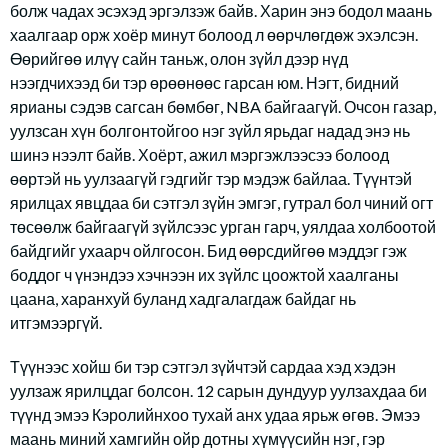
болж чадах эсэхэд эргэлзэж байв. Харин энэ бодол маань
хаалгаар орж хоёр минут болоод л өөрчлөгдөж эхэлсэн.
Өөрийгөө илүү сайн таньж, олон зүйл дээр нүд
нээгдчихээд би тэр өрөөнөөс гарсан юм. Нэгт, бидний
ярианы сэдэв сагсан бөмбөг, NBA байгаагүй. Очсон газар,
уулзсан хүн болгонтойгоо нэг зүйл ярьдаг надад энэ нь
шинэ нээлт байв. Хоёрт, ажил мэргэжлээсээ болоод
өөртэй нь уулзаагүй гэдгийг тэр мэдэж байлаа. Түүнтэй
ярилцах явцдаа би сэтгэл зүйн эмгэг, гутрал бол чиний огт
төсөөлж байгаагүй зүйлсээс урган гарч, уялдаа холбоотой
байдгийг ухаарч ойлгосон. Бид өөрсдийгөө мэддэг гэж
боддог ч үнэндээ хэчнээн их зүйлс цоожтой хаалганы
цаана, харанхуй буланд хадгалагдаж байдаг нь
итгэмээргүй.
Түүнээс хойш би тэр сэтгэл зүйчтэй сардаа хэд хэдэн
уулзаж ярилцдаг болсон. 12 сарын дундуур уулзахдаа би
түүнд эмээ Кэролийнхоо тухай анх удаа ярьж өгөв. Эмээ
маань миний хамгийн ойр дотны хүмүүсийн нэг, гэр