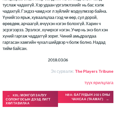
туслаж чадахгүй. Хэр удаан үргэлжлэхийг нь бас хэлж
чадахгүй. Гэхдээ чамд нэг л зүйлийг мэдүүлмээр байна.
Үүнийгээ ярьж, хуваалцлаа гээд чи өөр, сул дорой,
өрөвдөм, арчаагүй, өчүүхэн нэгэн болохгүй. Харин ч
эсрэгээрээ. Эрэлхэг, хүчирхэг нэгэн. Учир нь энэ бол хэн
хүний гаргаж чаддаггүй зориг. Чиний амьдралдаа
гаргасан хамгийн чухал шийдвэр ч болж болно. Надад
тийм байсан.
2018.03.06
Эх сурвалж:
The Players Tribune
түүх
ярилцлага
Post
NBA: БАГУУДЫН 2021 ОНЫ
←
KBL: МОНГОЛ ЗАЛУУ
ЧАНСАА (ТААМАГ)
→
СОЛОНГОСЫН ДЭЭД ЛИГТ
ХӨЛ ТАВИЛАА
navigation