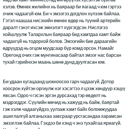
хэлэв. Өмнөх жилийнх нь баяраар би яагаад ч юм гэртээ
очиж чадаагүй юм. Би ч эмээгээ догдлон хүлээж байлаа.
Гэтэл наашаа нисэхийн өмнөх өдөр нь түүний артерийн
даралт гэнэт ихсэж эмнэлэгт хүргэгдсэн. Нислэгээ
хойшлуулж Талархлын баяраар бид хамтдаа хамт байж
чадахгүй нь тодорхой болов. Эмээгийн бие дараагийн
өдрүүдэд нь огцом муудсаар бүр комд орсон. Намайг
Орегонд очих гэж мунгинасаар байтал эмээг нас барсан
тухай гэрийнхэн маань шөнө дунд дуулгасан юм.
Би удаан хугацаанд шокноосоо гарч чадаагүй. Дотор
хоосрон хүйтэн оргиулж нэг хэсэгтээ л цээж хөндүүр хэцүү
явсан. Одоо ч гэсэн эргэн дурсахад тэр өвдөлт нь
мэдрэгддэг. Сүүлийн мөчид нь хажууд нь байж, баяртай
гэж хэлж чадаагүйдээ, уулзаж хамт байх боломжуудаа
ашиглалгүй алганыхаа завсраар урсгасандаа харамсан
эмзэглэж байлаа. Гэхдээ би хэнд ч энэ тухайгаа яриагүй.