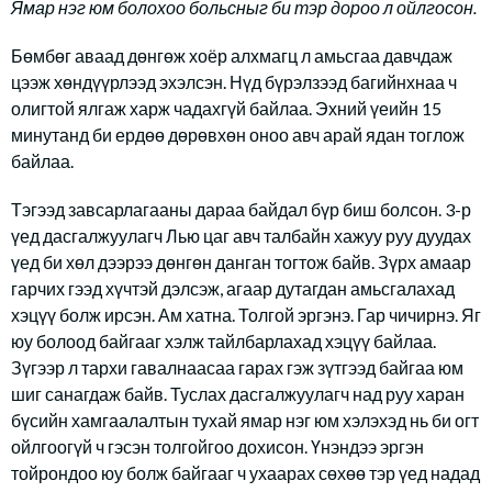
Ямар нэг юм болохоо больсныг би тэр дороо л ойлгосон.
Бөмбөг аваад дөнгөж хоёр алхмагц л амьсгаа давчдаж
цээж хөндүүрлээд эхэлсэн. Нүд бүрэлзээд багийнхнаа ч
олигтой ялгаж харж чадахгүй байлаа. Эхний үеийн 15
минутанд би ердөө дөрөвхөн оноо авч арай ядан тоглож
байлаа.
Тэгээд завсарлагааны дараа байдал бүр биш болсон. 3-р
үед дасгалжуулагч Лью цаг авч талбайн хажуу руу дуудах
үед би хөл дээрээ дөнгөн данган тогтож байв. Зүрх амаар
гарчих гээд хүчтэй дэлсэж, агаар дутагдан амьсгалахад
хэцүү болж ирсэн. Ам хатна. Толгой эргэнэ. Гар чичирнэ. Яг
юу болоод байгааг хэлж тайлбарлахад хэцүү байлаа.
Зүгээр л тархи гавалнаасаа гарах гэж зүтгээд байгаа юм
шиг санагдаж байв. Туслах дасгалжуулагч над руу харан
бүсийн хамгаалалтын тухай ямар нэг юм хэлэхэд нь би огт
ойлгоогүй ч гэсэн толгойгоо дохисон. Үнэндээ эргэн
тойрондоо юу болж байгааг ч ухаарах сөхөө тэр үед надад