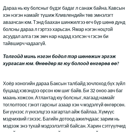
Дараа нь юу болсныг бүдэг бадаг л санаж байна. Кавсын
хэн нэгэн намайг түшиж Кливлендийн төв эмнэлэгт
аваачсан юм. Тэнд баахан шинжилгээ өгч бүр шөнө дунд
болсны дараа л гэртээ харьсан. Ямар нэгэн ноцтой
асуудал алга гэж эмч нар надад хэлсэн ч гэсэн би
тайвширч чадаагүй.
Толгойд минь нэгэн бодол тэр шөнөжин эргэж
хургасан юм. Өнөөдөр яг юу болоод өнгөрөв өө?
Хоёр хоногийн дараа Баксын талбайд зочлоход бүх зүйл
буцаад хэвэндээ орсон юм шиг байв. Би 32 оноо авч баг
маань хожсон. Атлантад юу болсныг, яагаад намайг
тоглолтоос гэнэт гарсныг азаар хэн ч мэдэлгүй өнгөрсөн.
Би үүнээс л үнхэлцгээ хагартал айж байлаа. Хүмүүс
мэдчихвий гэхээс. Багийн дотоод ажилчдаас зарим нь
мэдээж энэ тухай мэдээлэлтэй байсан. Харин сэтгүүлчид