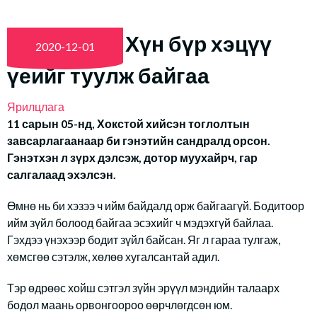
Кевин Лав: Хүн бүр хэцүү
2020-12-01
үеийг туулж байгаа
Ярилцлага
11 сарын 05-нд, Хокстой хийсэн тоглолтын
завсарлагаанаар би гэнэтийн сандралд орсон.
Гэнэтхэн л зүрх дэлсэж, дотор муухайрч, гар
салгалаад эхэлсэн.
Өмнө нь би хэзээ ч ийм байдалд орж байгаагүй. Бодитоор
ийм зүйл болоод байгаа эсэхийг ч мэдэхгүй байлаа.
Гэхдээ үнэхээр бодит зүйл байсан. Яг л гараа тулгаж,
хөмсгөө сэтэлж, хөлөө хугалсантай адил.
Тэр өдрөөс хойш сэтгэл зүйн эрүүл мэндийн талаарх
бодол маань орвонгоороо өөрчлөгдсөн юм.