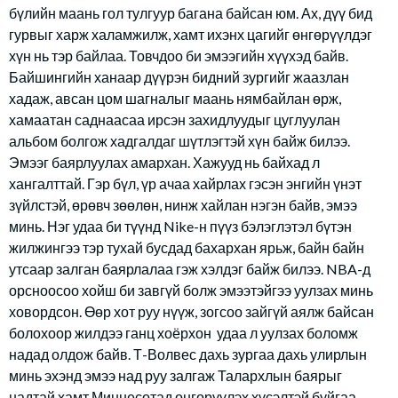
бүлийн маань гол тулгуур багана байсан юм. Ах, дүү бид
гурвыг харж халамжилж, хамт ихэнх цагийг өнгөрүүлдэг
хүн нь тэр байлаа. Товчдоо би эмээгийн хүүхэд байв.
Байшингийн ханаар дүүрэн бидний зургийг жаазлан
хадаж, авсан цом шагналыг маань нямбайлан өрж,
хамаатан саднаасаа ирсэн захидлуудыг цуглуулан
альбом болгож хадгалдаг шүтлэгтэй хүн байж билээ.
Эмээг баярлуулах амархан. Хажууд нь байхад л
хангалттай. Гэр бүл, үр ачаа хайрлах гэсэн энгийн үнэт
зүйлстэй, өрөвч зөөлөн, нинж хайлан нэгэн байв, эмээ
минь. Нэг удаа би түүнд Nike-н пүүз бэлэглэтэл бүтэн
жилжингээ тэр тухай бусдад бахархан ярьж, байн байн
утсаар залган баярлалаа гэж хэлдэг байж билээ. NBA-д
орсноосоо хойш би завгүй болж эмээтэйгээ уулзах минь
ховордсон. Өөр хот руу нүүж, зогсоо зайгүй аялж байсан
болохоор жилдээ ганц хоёрхон удаа л уулзах боломж
надад олдож байв. Т-Волвес дахь зургаа дахь улирлын
минь эхэнд эмээ над руу залгаж Талархлын баярыг
надтай хамт Миннесотад өнгөрүүлэх хүсэлтэй буйгаа