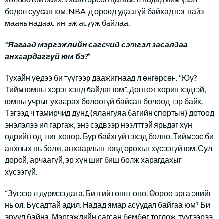
бодол суусан юм. NBA-д ороод удаагүй байхад нэг найз
маань надаас ингэж асууж байлаа.
“Яагаад мэргэжлийн сагсчид сэтгэл засалдаа
анхаардаггүй юм бэ?”
Тухайн үедээ би түүгээр даажигнаад л өнгөрсөн. “Юу?
Тийм юмны хэрэг хэнд байдаг юм”. Дөнгөж хорин хэдтэй,
юмны учрыг ухаарах болоогүй байсан болоод тэр байх.
Тэгээд ч тамирчид дунд (ялангуяа багийн спортын) дотоод
энэлэлээ ил гаргаж, энэ сэдвээр нээлттэй ярьдаг хүн
өдрийн од шиг ховор. Бүр байхгүй гэхэд болно. Тиймээс би
анхных нь болж, анхаарлын төвд орохыг хүсээгүй юм. Сул
дорой, арчаагүй, эр хүн шиг биш болж харагдахыг
хүсээгүй.
“Зүгээр л дүрмээ дага. Битгий гоншгоно. Өөрөө арга эвийг
нь ол. Бусадтай адил. Надад ямар асуудал байгаа юм? Би
эрүүл байна. Мэргэжлийн сагсан бөмбөг тоглож, түүгээрээ