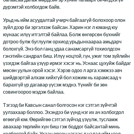
дүрэмтэй холбогдож байв.
Урьд нь ийм асуудалтай учирч байгаагүй болохоор олон
зүйл дээр би эргэлзэж байсан. Харин нэг л юманд юу
юунаас илүү итгэлтэй байлаа. Болж өнгөрсөн бүхнийг
дотроо булж буглуулж орхиод урьдынхаараа амьдарч
болохгүй. Энэ бол ганц удаа санамсаргүй тохиолдсон
гэнэтийн сандрал биш. Илүү ноцтой, гүн, ужиг том зүйлийн
үзэгдэж байгаа үзүүр ирмэг хэсэг нь. Уснаас цухуйж байдаг
мөсөн уулын орой хэсэг. Хэрэв одоо л арга хэмжээ авч
шийдвэртэй алхам хийхгүй бол хожим нь харамсаад ч
барахгүй үр дагавар үүсэж мэднэ. Үүнийг би зөн
совингоороо мэдэж байлаа.
Тэгээд би Кавсын санал болгосон нэг сэтгэл зүйчтэй
уулзахаар боллоо. Эхэндээ би үүнд нэг их ач холбогдол
өгөөгүй юм. Өөрийгөө сэтгэл зүйчэд үзүүлж, тусламж
авахаар төрлийн хүн биш гэж боддог байсантай минь
холбоотой байх. Ухаан орсон цагаас л надад ийм үзэл