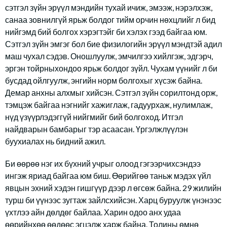
сэтгэл зүйн эрүүл мэндийн тухай ичиж, эмээж, нэрэлхэж,
санаа зовнилгүй ярьж болдог тийм орчин нөхцлийг л бид
нийгэмд бий болгох хэрэгтэйг би хэлэх гээд байгаа юм.
Сэтгэл зүйн эмгэг бол бие физилогийн эрүүл мэндтэй адил
маш чухал сэдэв. Оношлуулж, эмчилгээ хийлгэж, эдгэрч,
эргэн тойрныхондоо ярьж болдог зүйл. Чухам үүнийг л би
бусдад ойлгуулж, энгийн норм болгохыг хүсэж байна.
Демар анхны алхмыг хийсэн. Сэтгэл зүйн сорилтонд орж,
тэмцэж байгаа нэгнийг хажиглаж, гадуурхаж, нулимлаж,
нүд үзүүрлэдэггүй нийгмийг бий болгоход. Итгэл
найдварын бамбарыг тэр асаасан. Үргэлжлүүлэн
буухиалах нь бидний ажил.
Би өөрөө нэг их бүхний учрыг олоод гэгээрчихсэндээ
ингэж яриад байгаа юм биш. Өөрийгөө таньж мэдэх үйл
явцын эхний хэдэн гишгүүр дээр л өгсөж байна. 29 жилийн
турш би үүнээс зугтаж зайлсхийсэн. Харц буруулж үнэнээс
үхтлээ айн дөлдөг байлаа. Харин одоо анх удаа
өөрийнхөө өөдөөс эгцэлж харж байна. Толины өмнө