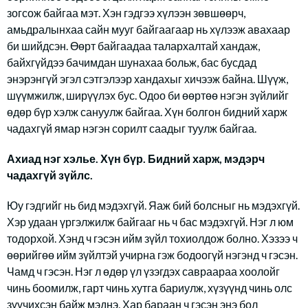
зогсож байгаа мэт. Хэн гэдгээ хүлээн зөвшөөрч,
амьдралынхаа сайн мууг байгаагаар нь хүлээж авахаар
би шийдсэн. Өөрт байгаадаа талархалтай хандаж,
байхгүйдээ бачимдан шунахаа больж, бас бусдад
энэрэнгүй эгэл сэтгэлээр хандахыг хичээж байна. Шүүж,
шүүмжилж, ширүүлэх бус. Одоо би өөртөө нэгэн зүйлийг
өдөр бүр хэлж сануулж байгаа. Хүн болгон бидний харж
чадахгүй ямар нэгэн сорилт саадыг туулж байгаа.
Ахиад нэг хэлье. Хүн бүр. Бидний харж, мэдэрч
чадахгүй зүйлс.
Юу гэдгийг нь бид мэдэхгүй. Яаж бий болсныг нь мэдэхгүй.
Хэр удаан үргэлжилж байгааг нь ч бас мэдэхгүй. Нэг л юм
тодорхой. Хэнд ч гэсэн ийм зүйл тохиолдож болно. Хэзээ ч
өөрийгөө ийм зүйлтэй учирна гэж бодоогүй нэгэнд ч гэсэн.
Чамд ч гэсэн. Нэг л өдөр үл үзэгдэх савраараа хоолойг
чинь боомилж, гарт чинь хутга бариулж, хүзүүнд чинь олс
зүүчихсэн байж мэднэ. Хар бараан ч гэсэн энэ бол