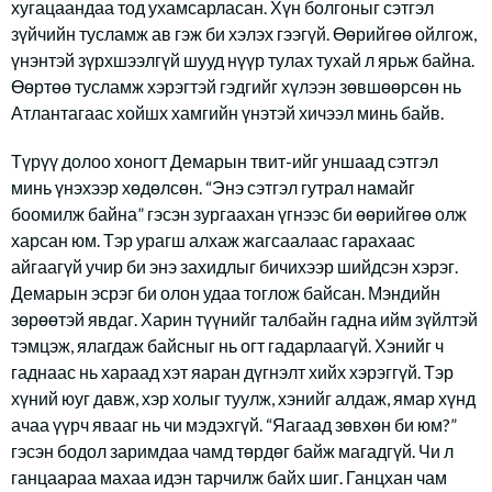
хугацаандаа тод ухамсарласан. Хүн болгоныг сэтгэл
зүйчийн тусламж ав гэж би хэлэх гээгүй. Өөрийгөө ойлгож,
үнэнтэй зүрхшээлгүй шууд нүүр тулах тухай л ярьж байна.
Өөртөө тусламж хэрэгтэй гэдгийг хүлээн зөвшөөрсөн нь
Атлантагаас хойшх хамгийн үнэтэй хичээл минь байв.
Түрүү долоо хоногт Демарын твит-ийг уншаад сэтгэл
минь үнэхээр хөдөлсөн. “Энэ сэтгэл гутрал намайг
боомилж байна” гэсэн зургаахан үгнээс би өөрийгөө олж
харсан юм. Тэр урагш алхаж жагсаалаас гарахаас
айгаагүй учир би энэ захидлыг бичихээр шийдсэн хэрэг.
Демарын эсрэг би олон удаа тоглож байсан. Мэндийн
зөрөөтэй явдаг. Харин түүнийг талбайн гадна ийм зүйлтэй
тэмцэж, ялагдаж байсныг нь огт гадарлаагүй. Хэнийг ч
гаднаас нь хараад хэт яаран дүгнэлт хийх хэрэггүй. Тэр
хүний юуг давж, хэр холыг туулж, хэнийг алдаж, ямар хүнд
ачаа үүрч явааг нь чи мэдэхгүй. “Яагаад зөвхөн би юм?”
гэсэн бодол заримдаа чамд төрдөг байж магадгүй. Чи л
ганцаараа махаа идэн тарчилж байх шиг. Ганцхан чам