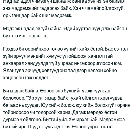
Надтай адил чимээгүй шаналж байгаа хэн нэгэн байвал
энэ мэдрэмжийг гадарлах байх. Хэн ч чамайг ойлгохгүй,
орь ганцаар байх шиг мэдрэмж.
Мэдээж надад эвгүй байна. Өдий хүртэл нууцалж байсан
бүхнээ ингэж дэлгэх.
Гэхдээ би өөрийнхөө төлөө үүнийг хийх ёстой. Бас сэтгэл
зүйн эрүүл мэндийг хүмүүс үл ойшоож, хангалттай
анхаарал хандуулдаггүй учраас ингэж зориглосон юм.
Ялангуяа эрчүүд, хөвгүүд энэ тал дээр нэлээн хойно
хоцорсон гэж боддог.
Би мэдэж байна. Өөрөө энэ бүхнийг үзэж туулсан
болохоор. “Эр хүн” ямар байх тухай ойлголт хөвгүүдэд
багаас нь суудаг. Юу хийж болох, юу хийж болохгүйг орчин
тойрноосоо чи тодорхой харна. Дагаж мөрдөх ёстой
дүрмээ ч ойлгоно. Битгий уйл. Хүчирхэг бай. Мэдрэмжээ
битгий ярь. Шүдээ зуугаад тэвч. Өөрөө учрыг нь ол.