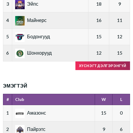
3
Эйпс
18
9
4
Майнерс
16
11
5
Бодонгууд
15
12
6
Шонхорууд
12
15
ХҮСНЭГТ ДЭЛГЭРЭНГҮЙ
ЭМЭГТЭЙ
#
Club
W
L
1
Амазонс
15
0
2
Пайрэтс
9
6