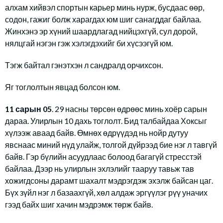
алхам хийвэл спортын карьер минь нурж, бусдаас өөр,
содон, гажиг болж харагдах юм шиг санагддаг байлаа.
Жинхэнэ эр хүний шаардлагад нийцэхгүй, сул дорой,
нялцгай нэгэн гэж хэлэгдэхийг би хүсээгүй юм.
Тэгж байтал гэнэтхэн л сандралд орчихсон.
Яг тоглолтын явцад болсон юм.
11 сарын 05
. 29 насны төрсөн өдрөөс минь хоёр сарын
дараа. Улирлын 10 дахь тоглолт. Бид талбайдаа Хоксыг
хүлээж аваад байв. Өмнөх өдрүүдэд нь нойр дутуу
явснаас миний нүд улайж, толгой дүйрээд бие нэг л тавгүй
байв. Гэр бүлийн асуудлаас болоод багагүй стресстэй
байлаа. Дээр нь улирлын эхлэлийг тааруу тавьж тав
хожигдсоны дарамт шахалт мэдрэгдэж эхэлж байсан цаг.
Бүх зүйл нэг л базаахгүй, хөл алдаж эргүүлэг рүү уначих
гээд байх шиг хачин мэдрэмж төрж байв.