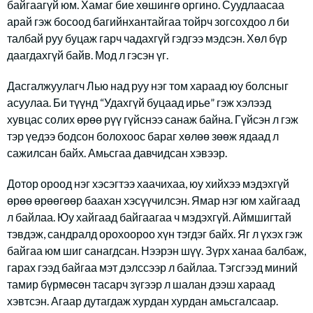
байгаагүй юм. Хамаг бие хөшингө оргино. Суудлаасаа
арай гэж босоод багийнхантайгаа тойрч зогсохдоо л би
талбай руу буцаж гарч чадахгүй гэдгээ мэдсэн. Хөл бүр
даагдахгүй байв. Мод л гэсэн үг.
Дасгалжуулагч Лью над руу нэг том хараад юу болсныг
асуулаа. Би түүнд “Удахгүй буцаад ирье” гэж хэлээд
хувцас солих өрөө рүү гүйснээ санаж байна. Гүйсэн л гэж
тэр үедээ бодсон болохоос бараг хөлөө зөөж ядаад л
сажилсан байх. Амьсгаа давчидсан хэвээр.
Дотор ороод нэг хэсэгтээ хаачихаа, юу хийхээ мэдэхгүй
өрөө өрөөгөөр баахан хэсүүчилсэн. Ямар нэг юм хайгаад
л байлаа. Юу хайгаад байгаагаа ч мэдэхгүй. Аймшигтай
тэвдэж, сандралд орохоороо хүн тэгдэг байх. Яг л үхэх гэж
байгаа юм шиг санагдсан. Нээрэн шүү. Зүрх ханаа балбаж,
гарах гээд байгаа мэт дэлссээр л байлаа. Тэгсгээд миний
тамир бүрмөсөн тасарч зүгээр л шалан дээш хараад
хэвтсэн. Агаар дутагдаж хурдан хурдан амьсгалсаар.