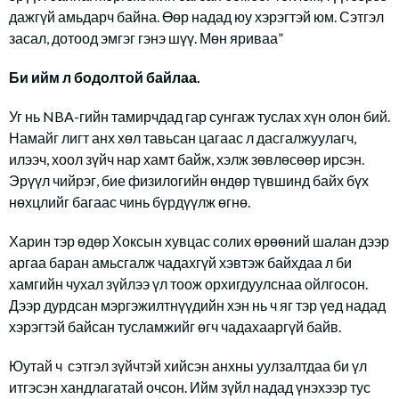
дажгүй амьдарч байна. Өөр надад юу хэрэгтэй юм. Сэтгэл
засал, дотоод эмгэг гэнэ шүү. Мөн яриваа”
Би ийм л бодолтой байлаа.
Уг нь NBA-гийн тамирчдад гар сунгаж туслах хүн олон бий.
Намайг лигт анх хөл тавьсан цагаас л дасгалжуулагч,
илээч, хоол зүйч нар хамт байж, хэлж зөвлөсөөр ирсэн.
Эрүүл чийрэг, бие физилогийн өндөр түвшинд байх бүх
нөхцлийг багаас чинь бүрдүүлж өгнө.
Харин тэр өдөр Хоксын хувцас солих өрөөний шалан дээр
аргаа баран амьсгалж чадахгүй хэвтэж байхдаа л би
хамгийн чухал зүйлээ үл тоож орхигдуулснаа ойлгосон.
Дээр дурдсан мэргэжилтнүүдийн хэн нь ч яг тэр үед надад
хэрэгтэй байсан тусламжийг өгч чадахааргүй байв.
Юутай ч сэтгэл зүйчтэй хийсэн анхны уулзалтдаа би үл
итгэсэн хандлагатай очсон. Ийм зүйл надад үнэхээр тус