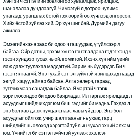
Хэнтэй ч сэтгэлийн зовлонгоо хуваалцаж, ярилцаж,
шаналалаа дундлаагүй. Чимээгүй л дотроо нулимс
унагаад, урагшлах ёстой гэж өөрийгөө хүчлээд өнгөрсөн.
Хийх ёстой зүйлээ хий. Эр хүн шиг бай. Дүрмийн дагуу
ажилла.
Эмээгийнхээ араас би одоо ч гашуудаж, үгүйлсээр л
байгаа. Ойр дотны, эрхэм хүнээ гэнэт алдана гэдэг хэнд ч
гэсэн хүндээр тусах нь ойлгомжтой. Ихэнх хүн ийм үеийг
яаж давж туулахаа мэддэггүй. Зарим нь бүдэрдэг. Би ч
гэсэн ялгаагүй. Энэ тухай сэтгэл зүйчтэй ярилцахад надад
эвгүй, хэцүү, аймар байсан. Алга хөлөрч, гараад
зугтчихмаар санагдаж байлаа. Ямартай ч тэгж
зориглосондоо би одоо баярладаг. Ил гаргаж ярилцаад л
асуудлыг шийдчихдэг юм биш гэдгийг би мэднэ. Гэхдээ л
энэ бол хав дарж нууцалснаас хавьгүй дээр. Энэ бол
асуудлыг ойлгож, учир шалтгааныг нь ухаж, гарц
шийдлийг нь олоход хэрэгтэй туйлын чухал эхний алхам
юм. Үүнийг л би сэтгэл зүйчтэй уулзаж эхэлсэн