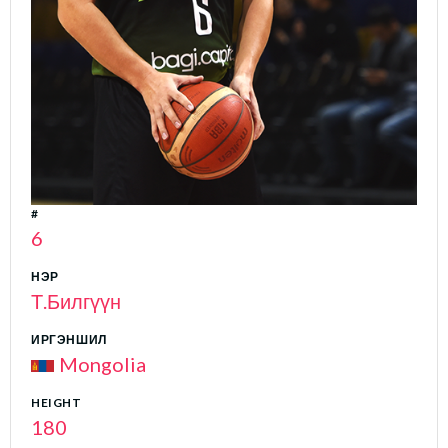
#
6
НЭР
Т.Билгүүн
ИРГЭНШИЛ
Mongolia
HEIGHT
180