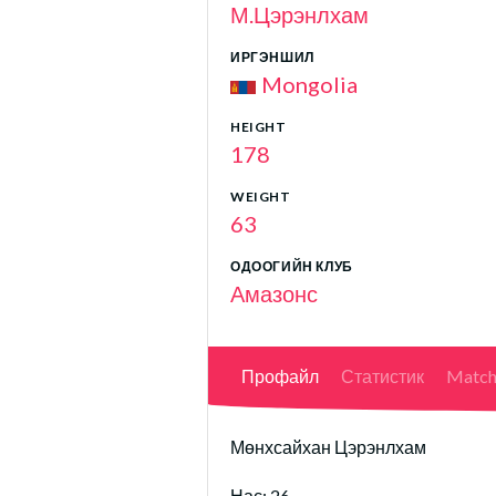
М.Цэрэнлхам
ИРГЭНШИЛ
Mongolia
HEIGHT
178
WEIGHT
63
ОДООГИЙН КЛУБ
Амазонс
Профайл
Статистик
Match
Мөнхсайхан Цэрэнлхам
Нас: 26