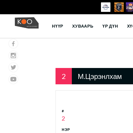
Skip
to
НҮҮР
ХУВААРЬ
ҮР ДҮН
ХҮ
content
2
М.Цэрэнлхам
#
2
НЭР