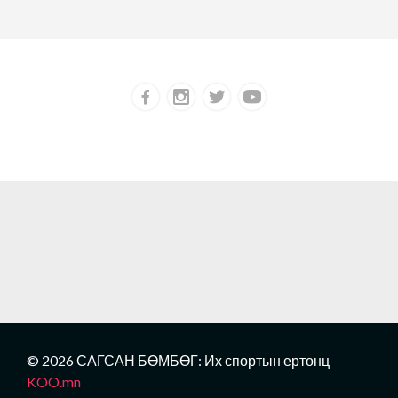
© 2026 САГСАН БӨМБӨГ: Их спортын ертөнц
KOO.mn