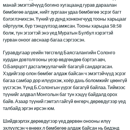
манай эмэгтэйчүүд богино хугацаанд гурав дараалан
бөмбөгөө алдаж, нийт зургаан удаа бөмбөгөө эсрэг багт
бэлэглэчихсэн. Үүний үр дүнд хонконгчууд тооны харьцааг
ойртуулж, бүр тэнцүүлээд амжсан. Тооны харьцаа 58:58
болж, тун эгзэгтэй энэ үед Муратын Булбул хэрэгтэй
гурван оноог авснаар багаа сэргээсэн.
Гуравдугаар үеийн төгсгөлд Баясгалангийн Солонго
хурдан довтолгооны үеэр өвдгөндөө бэртэл авч,
О.Баярцогт дасгалжуулагчийг багагүй сандаргасан.
Хэдийгээр олон бөмбөг алдаж байсан ч эмэгтэйчүүд эсрэг
багаа самбар дор илүүрхэж, хоёр дахь боломжийг цөөнгүй
үүсгэсэн. Үүнд Б.Солонгын үүрэг багагүй байлаа. Тиймээс
түүнийг алдвал Монголын баг тун хэцүү байдалд орох
байв. Азаар түүний гэмтэл гайгүй өнгөрч, дөрөвдүгээр үед
талбайд эргэн ирсэн юм.
Шийдвэрлэх дөрөвдүгээр үед дөрвөн онооны илүү
эхлүүлсэн ч өнөөх л бөмбөгөө алдаж байсан нь бидэнд