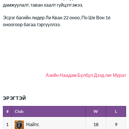
дамжуулалт, таван хаалт гүйцэтгэжээ.
Эсрэг багийн лидер Ли Кван 22 оноо, По Ше Вон 16
оноогоор багаа тэргүүллээ.
Азийн Наадам
Булбул
Дээд лиг
Мурат
ЭРЭГТЭЙ
#
Club
W
L
1
Найтс
18
9