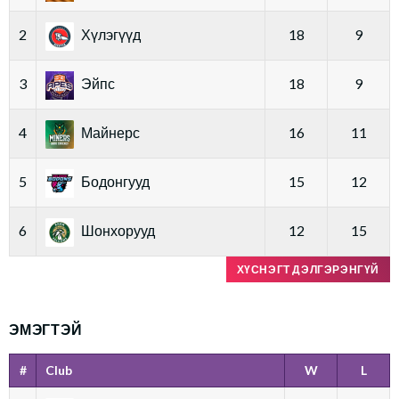
2
Хүлэгүүд
18
9
3
Эйпс
18
9
4
Майнерс
16
11
5
Бодонгууд
15
12
6
Шонхорууд
12
15
ХҮСНЭГТ ДЭЛГЭРЭНГҮЙ
ЭМЭГТЭЙ
#
Club
W
L