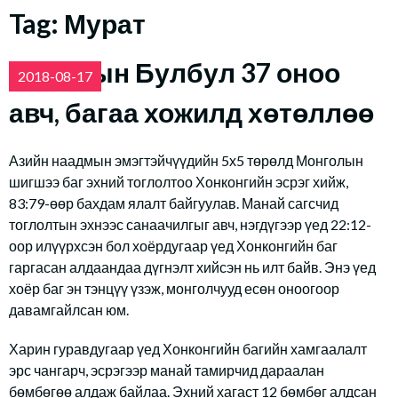
Tag:
Мурат
Муратын Булбул 37 оноо
2018-08-17
авч, багаа хожилд хөтөллөө
Азийн наадмын эмэгтэйчүүдийн 5х5 төрөлд Монголын
шигшээ баг эхний тоглолтоо Хонконгийн эсрэг хийж,
83:79-өөр бахдам ялалт байгуулав. Манай сагсчид
тоглолтын эхнээс санаачилгыг авч, нэгдүгээр үед 22:12-
оор илүүрхсэн бол хоёрдугаар үед Хонконгийн баг
гаргасан алдаандаа дүгнэлт хийсэн нь илт байв. Энэ үед
хоёр баг эн тэнцүү үзэж, монголчууд есөн оноогоор
давамгайлсан юм.
Харин гуравдугаар үед Хонконгийн багийн хамгаалалт
эрс чангарч, эсрэгээр манай тамирчид дараалан
бөмбөгөө алдаж байлаа. Эхний хагаст 12 бөмбөг алдсан