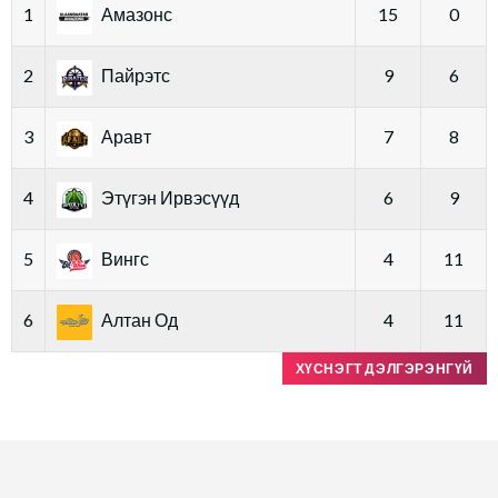
1
Амазонс
15
0
2
Пайрэтс
9
6
3
Аравт
7
8
4
Этүгэн Ирвэсүүд
6
9
5
Вингс
4
11
6
Алтан Од
4
11
ХҮСНЭГТ ДЭЛГЭРЭНГҮЙ