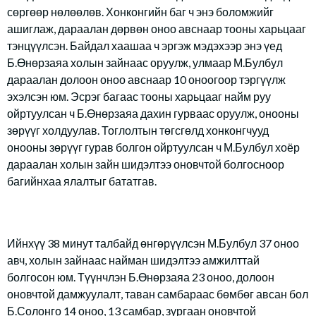
сөргөөр нөлөөлөв. Хонконгийн баг ч энэ боломжийг
ашиглаж, дараалан дөрвөн оноо авснаар тооны харьцааг
тэнцүүлсэн. Байдал хаашаа ч эргэж мэдэхээр энэ үед
Б.Өнөрзаяа холын зайнаас оруулж, улмаар М.Булбул
дараалан долоон оноо авснаар 10 оноогоор тэргүүлж
эхэлсэн юм. Эсрэг багаас тооны харьцааг найм руу
ойртуулсан ч Б.Өнөрзаяа дахин гурваас оруулж, онооны
зөрүүг холдуулав. Тоглолтын төгсгөлд хонконгчууд
онооны зөрүүг гурав болгон ойртуулсан ч М.Булбул хоёр
дараалан холын зайн шидэлтээ оновчтой болгосноор
багийнхаа ялалтыг бататгав.
Ийнхүү 38 минут талбайд өнгөрүүлсэн М.Булбул 37 оноо
авч, холын зайнаас найман шидэлтээ амжилттай
болгосон юм. Түүнчлэн Б.Өнөрзаяа 23 оноо, долоон
оновчтой дамжуулалт, таван самбараас бөмбөг авсан бол
Б.Солонго 14 оноо, 13 самбар, зургаан оновчтой