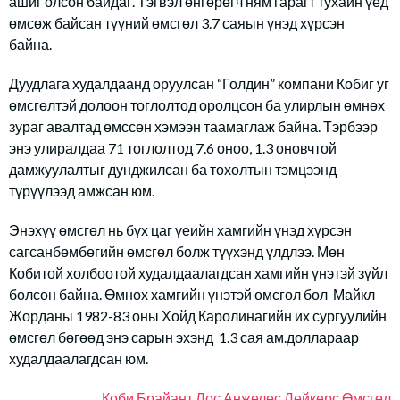
ашиг олсон байдаг. Тэгвэл өнгөрөгч ням гарагт тухайн үед
өмсөж байсан түүний өмсгөл 3.7 саяын үнэд хүрсэн
байна.
Дуудлага худалдаанд оруулсан “Голдин” компани Кобиг уг
өмсгөлтэй долоон тоглолтод оролцсон ба улирлын өмнөх
зураг авалтад өмссөн хэмээн таамаглаж байна. Тэрбээр
энэ улиралдаа 71 тоглолтод 7.6 оноо, 1.3 оновчтой
дамжуулалтыг дунджилсан ба тохолтын тэмцээнд
түрүүлээд амжсан юм.
Энэхүү өмсгөл нь бүх цаг үеийн хамгийн үнэд хүрсэн
сагсанбөмбөгийн өмсгөл болж түүхэнд үлдлээ. Мөн
Кобитой холбоотой худалдаалагдсан хамгийн үнэтэй зүйл
болсон байна. Өмнөх хамгийн үнэтэй өмсгөл бол Майкл
Жорданы 1982-83 оны Хойд Каролинагийн их сургуулийн
өмсгөл бөгөөд энэ сарын эхэнд 1.3 сая ам.доллараар
худалдаалагдсан юм.
Коби Брайант
Лос Анжелес Лейкерс
Өмсгөл