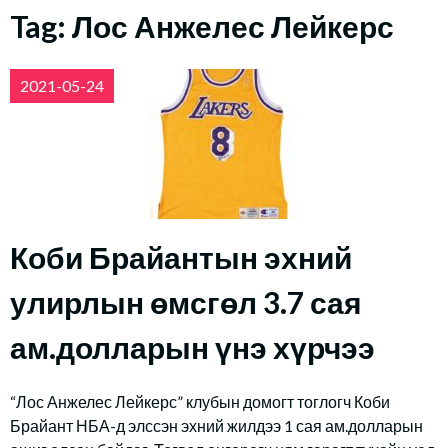
Tag:
Лос Анжелес Лейкерс
2021-05-24
Коби Брайантын эхний
улирлын өмсгөл 3.7 сая
ам.долларын үнэ хүрчээ
“Лос Анжелес Лейкерс” клубын домогт тоглогч Коби
Брайант НБА-д элссэн эхний жилдээ 1 сая ам.долларын