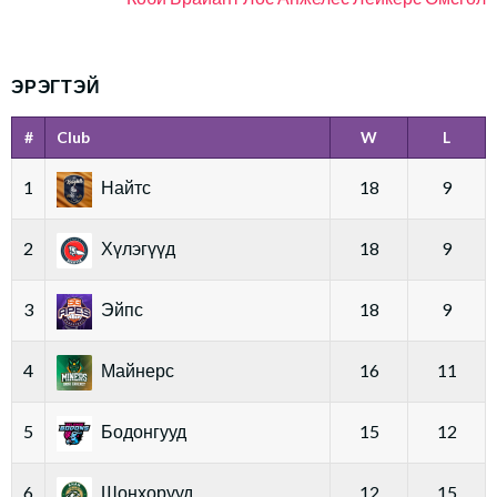
ЭРЭГТЭЙ
#
Club
W
L
1
Найтс
18
9
2
Хүлэгүүд
18
9
3
Эйпс
18
9
4
Майнерс
16
11
5
Бодонгууд
15
12
6
Шонхорууд
12
15