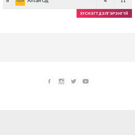
6
Алтан Од
4
11
ХҮСНЭГТ ДЭЛГЭРЭНГҮЙ