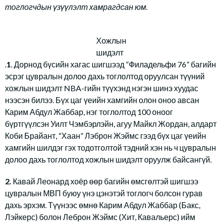
тоглогчдын үзүүлэлт хамрагдсан юм.
Хожлын
шидэлт
.
1
. Дорнод бүсийн хагас шигшээд “Филадельфи 76” багийн
эсрэг цувралын долоо дахь тоглолтод оруулсан түүний
хожлын шидэлт NBA-гийн түүхэнд нэгэн шинэ хуудас
нээсэн билээ. Бүх цаг үеийн хамгийн олон оноо авсан
Карим Абдул Жаббар, нэг тоглолтод 100 оноог
бүртгүүлсэн Уилт Чэмбэрлэйн, агуу Майкл Жордан, алдарт
Коби Брайант, “Хаан” Лэброн Жэймс гээд бүх цаг үеийн
хамгийн шилдэг гэх тодотголтой тэдний хэн нь ч цувралын
долоо дахь тоглолтод хожлын шидэлт оруулж байсангүй.
2.
Кавай Леонард хоёр өөр багийн өмсгөлтэй шигшээ
цувралын МВП буюу үнэ цэнэтэй тоглогч болсон гурав
дахь эрхэм. Түүнээс өмнө Карим Абдул Жаббар (Бакс,
Лэйкерс) болон Леброн Жэймс (Хит, Кавальерс) ийм