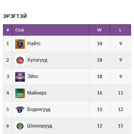
ЭРЭГТЭЙ
#
Club
W
L
1
Найтс
18
9
2
Хүлэгүүд
18
9
3
Эйпс
18
9
4
Майнерс
16
11
5
Бодонгууд
15
12
6
Шонхорууд
12
15