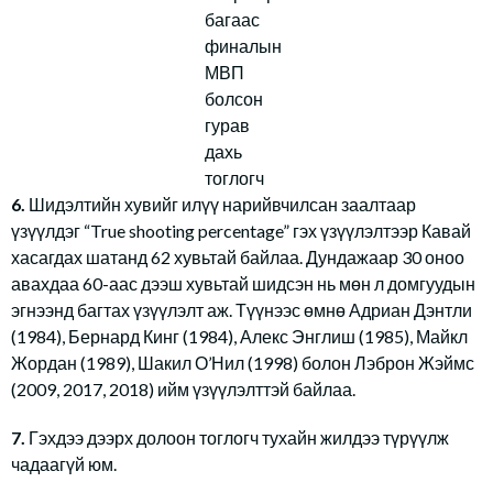
багаас
финалын
МВП
болсон
гурав
дахь
тоглогч
6.
Шидэлтийн хувийг илүү нарийвчилсан заалтаар
үзүүлдэг “True shooting percentage” гэх үзүүлэлтээр Кавай
хасагдах шатанд 62 хувьтай байлаа. Дундажаар 30 оноо
авахдаа 60-аас дээш хувьтай шидсэн нь мөн л домгуудын
эгнээнд багтах үзүүлэлт аж. Түүнээс өмнө Адриан Дэнтли
(1984), Бернард Кинг (1984), Алекс Энглиш (1985), Майкл
Жордан (1989), Шакил О’Нил (1998) болон Лэброн Жэймс
(2009, 2017, 2018) ийм үзүүлэлттэй байлаа.
7.
Гэхдээ дээрх долоон тоглогч тухайн жилдээ түрүүлж
чадаагүй юм.