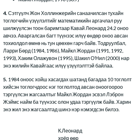
4.
Сэтгүүлч Жон Холлинжерийн санаачилсан тухайн
тоглогчийн үзүүлэлтийг математикийн аргачлал руу
шилжүүлсэн тоон баримтаар Кавай Леонард 24.2 оноо
авчээ. Аваргалсан багт түүнээс илүү өндөр оноо авсан
тохиолдол өмнө нь тун цөөхөн гарч байв. Тодруулбал,
Ларри Бөрд (1984, 1986), Майкл Жордан (1991, 1992,
1993), Хаким Олажувон (1995), Шакил О’Нил (2000) нар
энэ жилийн Кавайгаас илүү үзүүлэлттэй байлаа.
5.
1984 оноос хойш хасагдах шатанд багадаа 10 тоглолт
хийсэн тоглогчдоос нэг тоглолтод авсан оноогоороо
тэргүүлсэн жагсаалтыг Майкл Жордан эсвэл Лэброн
Жэймс найм ба түүнээс олон удаа тэргүүлж байв. Харин
энэ жил энэ жагсаалтад шинэ нэр нэмэгдсэн билээ.
К.Леонард
хоёр өөр