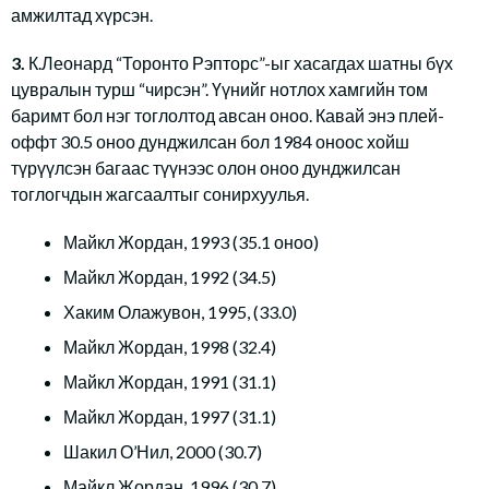
амжилтад хүрсэн.
3.
К.Леонард “Торонто Рэпторс”-ыг хасагдах шатны бүх
цувралын турш “чирсэн”. Үүнийг нотлох хамгийн том
баримт бол нэг тоглолтод авсан оноо. Кавай энэ плей-
оффт 30.5 оноо дунджилсан бол 1984 оноос хойш
түрүүлсэн багаас түүнээс олон оноо дунджилсан
тоглогчдын жагсаалтыг сонирхуулья.
Майкл Жордан, 1993 (35.1 оноо)
Майкл Жордан, 1992 (34.5)
Хаким Олажувон, 1995, (33.0)
Майкл Жордан, 1998 (32.4)
Майкл Жордан, 1991 (31.1)
Майкл Жордан, 1997 (31.1)
Шакил О’Нил, 2000 (30.7)
Майкл Жордан, 1996 (30.7)