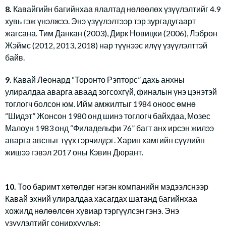
8.
Кавайгийн багийнхаа ялалтад нөлөөлөх үзүүлэлтийг 4.9
хувь гэж үнэлжээ. Энэ үзүүлэлтээр тэр зургадугаарт
жагсана. Тим Данкан (2003), Дирк Новицки (2006), Лэброн
Жэймс (2012, 2013, 2018) нар түүнээс илүү үзүүлэлттэй
байв.
9.
Кавай Леонард “Торонто Рэпторс” дахь анхны
улиралдаа аварга аваад зогсохгүй, финалын үнэ цэнэтэй
тоглогч болсон юм. Ийм амжилтыг 1984 оноос өмнө
“Шидэт” Жонсон 1980 онд шинэ тоглогч байхдаа, Мозес
Малоун 1983 онд “Филадельфи 76” багт анх ирсэн жилээ
аварга авсныг түүх гэрчилдэг. Харин хамгийн сүүлийн
жишээ гэвэл 2017 оны Кэвин Дюрант.
10.
Тоо баримт хөтөлдөг нэгэн компанийн мэдээлснээр
Кавай эхний улиралдаа хасагдах шатанд багийнхаа
хожилд нөлөөлсөн хувиар тэргүүлсэн гэнэ. Энэ
үзүүлэлтийг сонирхуулья: