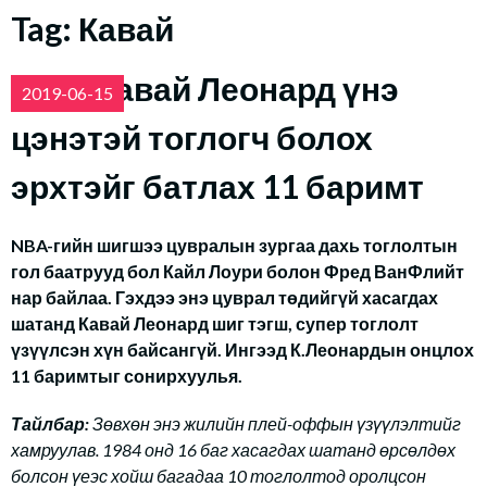
Tag:
Кавай
NBA: Кавай Леонард үнэ
2019-06-15
цэнэтэй тоглогч болох
эрхтэйг батлах 11 баримт
NBA-гийн шигшээ цувралын зургаа дахь тоглолтын
гол баатрууд бол Кайл Лоури болон Фред ВанФлийт
нар байлаа. Гэхдээ энэ цуврал төдийгүй хасагдах
шатанд Кавай Леонард шиг тэгш, супер тоглолт
үзүүлсэн хүн байсангүй. Ингээд К.Леонардын онцлох
11 баримтыг сонирхуулья.
Тайлбар:
Зөвхөн энэ жилийн плей-оффын үзүүлэлтийг
хамруулав. 1984 онд 16 баг хасагдах шатанд өрсөлдөх
болсон үеэс хойш багадаа 10 тоглолтод оролцсон