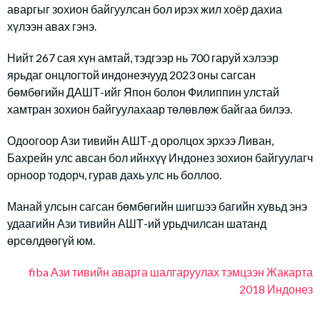
аваргыг зохион байгуулсан бол ирэх жил хоёр дахиа
хүлээн авах гэнэ.
Нийт 267 сая хүн амтай, тэдгээр нь 700 гаруй хэлээр
ярьдаг онцлогтой индонезчууд 2023 оны сагсан
бөмбөгийн ДАШТ-ийг Япон болон Филиппин улстай
хамтран зохион байгуулахаар төлөвлөж байгаа билээ.
Одоогоор Ази тивийн АШТ-д оролцох эрхээ Ливан,
Бахрейн улс авсан бол ийнхүү Индонез зохион байгуулагч
орноор тодорч, гурав дахь улс нь боллоо.
Манай улсын сагсан бөмбөгийн шигшээ багийн хувьд энэ
удаагийн Ази тивийн АШТ-ий урьдчилсан шатанд
өрсөлдөөгүй юм.
fiba
Ази тивийн аварга шалгаруулах тэмцээн
Жакарта
2018
Индонез