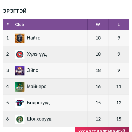
ЭРЭГТЭЙ
#
Club
W
L
1
Найтс
18
9
2
Хүлэгүүд
18
9
3
Эйпс
18
9
4
Майнерс
16
11
5
Бодонгууд
15
12
6
Шонхорууд
12
15
ХҮСНЭГТ ДЭЛГЭРЭНГҮЙ