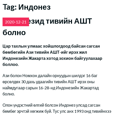
Tag:
Индонез
Индонезид тивийн АШТ
2020-12-21
болно
Цар тахлын улмаас хойшлогдоод байсан сагсан
бөмбөгийн Ази тивийн АШТ-ийг ирэх жил
Индонезийн Жакарта хотод зохион байгуулахаар
боллоо.
Ази болон Номхон далайн орнуудын шилдэг 16 баг
өрсөлдөх 30 дахь удаагийн тивийн АШТ ирэх оны
наймдугаар сарын 16-28-нд Индонезийн Жакартад
болно.
Олон үндэстний өлгий болсон Индонез улсад сагсан
бөмбөг эрчтэй хөгжиж буй. Тус улс анх 1993 онд тивийнхээ