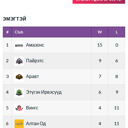
ЭМЭГТЭЙ
#
Club
W
L
1
Амазонс
15
0
2
Пайрэтс
9
6
3
Аравт
7
8
4
Этүгэн Ирвэсүүд
6
9
5
Вингс
4
11
6
Алтан Од
4
11