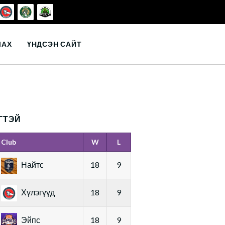
ЛАХ
ҮНДСЭН САЙТ
ГТЭЙ
Club
W
L
Найтс
18
9
Хүлэгүүд
18
9
Эйпс
18
9