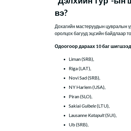
“Дэлхийн тур”-ын 
вэ?
Дохагийн мастеруудын цувралын ү
оролцох багууд эцсийн байдлаар т
Одоогоор дараах 10 баг шигшээд
Liman (SRB),
Riga (LAT),
Novi Sad (SRB),
NY Harlem (USA),
Piran (SLO),
Sakiai
Gulbele
(LTU),
Lausanne
Katapult
(SUI),
Ub (SRB),