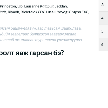
3
 Princeton, Ub, Lausanne
Katapult
, Jeddah,
Made
, Riyadh, Bielefeld
LFDY
, Lusail, Yoyogi
Crayon.EXE
,
4
 улсын байгууллагуудаас тавьсан шаардлага,
5
ндийн зөвлөлөөс бэлтгэсэн зааварчилгааг
жилттай ажилласан туршлагаа үргэлжлүүлнэ.
6
оолт яаж гарсан бэ?