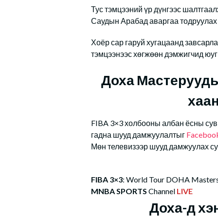
Тус тэмцээний үр дүнгээс шалтгаал
Саудын Арабад аваргаа тодруулах
Хоёр сар гаруй хугацаанд завсарла
тэмцээнээс хөгжөөн дэмжигчид юуг 
Доха Мастерууды
хаан
FIBA 3×3 холбооны албан ёсны сув
гадна шууд дамжуулалтыг
Faceboo
Мөн телевизээр шууд дамжуулах с
FIBA 3×3
: World Tour DOHA Master
MNBA SPORTS
Channel
LIVE
Доха-д хэ