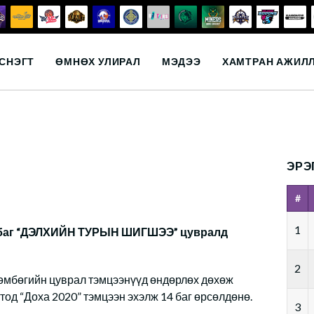
СНЭГТ
ӨМНӨХ УЛИРАЛ
МЭДЭЭ
ХАМТРАН АЖИЛ
ЭРЭ
#
1
 баг “ДЭЛХИЙН ТУРЫН ШИГШЭЭ” цувралд
2
бөмбөгийн цуврал тэмцээнүүд өндөрлөх дөхөж
од “Доха 2020” тэмцээн эхэлж 14 баг өрсөлдөнө.
3