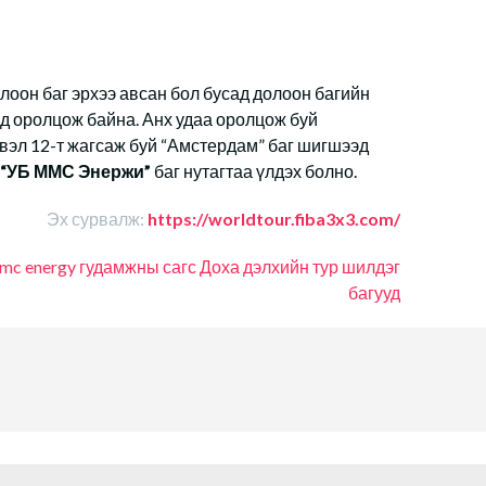
олоон баг эрхээ авсан бол бусад долоон багийн
нд оролцож байна. Анх удаа оролцож буй
рвэл 12-т жагсаж буй “Амстердам” баг шигшээд
“УБ ММС Энержи”
баг нутагтаа үлдэх болно.
Эх сурвалж:
https://worldtour.fiba3x3.com/
mc energy
гудамжны сагс
Доха
дэлхийн тур
шилдэг
багууд