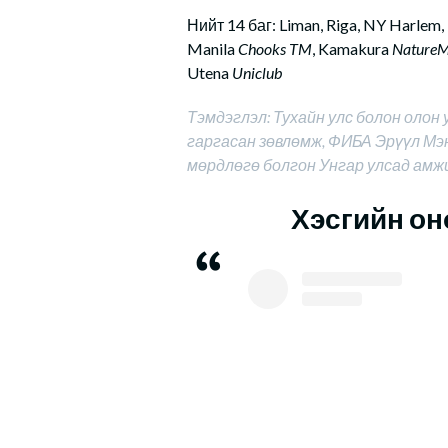
Нийт 14 баг: Liman, Riga, NY Harlem,
Manila
Chooks TM
, Kamakura
Nature
Utena
Uniclub
Тэмдэглэл: Тухайн улс болон олон
гаргасан зөвлөмж, ФИБА Эрүүл Мэ
мөрдлөгө болгон Унгар улсад ам
Хэсгийн он