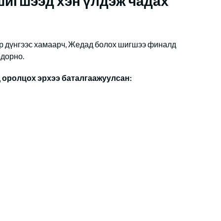
шигшээд хэн үлдэж чадах
р дүнгээс хамаарч, Жедад болох шигшээ финалд
одорно.
 оролцох эрхээ баталгаажуулсан: