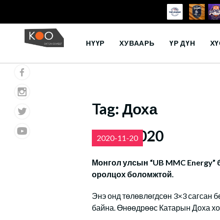
Skip
to
НҮҮР
ХУВААРЬ
ҮР ДҮН
ХҮ
content
Tag:
Доха
Доха 2020
2020-11-20
Монгол улсын “UB MMC Energy”
оролцох боломжтой.
Энэ онд төлөвлөгдсөн 3×3 сагсан 
байна. Өнөөдрөөс Катарын Доха хот