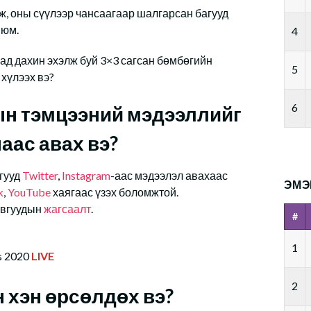
ж, оны сүүлээр чансаагаар шалгарсан багууд
 юм.
4
ад дахин эхэлж буй 3×3 сагсан бөмбөгийн
5
хүлээх вэ?
6
н тэмцээний мэдээллийг
аас авах вэ?
гууд
Twitter
,
Instagram
-аас мэдээлэл авахаас
ЭМЭ
k
,
YouTube
хаягаас үзэх боломжтой.
увгуудын
жагсаалт
.
#
1
s 2020
LIVE
2
н хэн өрсөлдөх вэ?