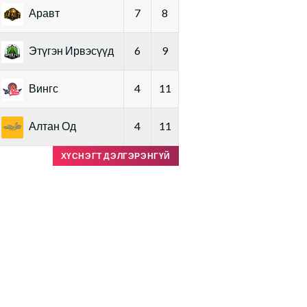
Аравт
7
8
Этүгэн Ирвэсүүд
6
9
Вингс
4
11
Алтан Од
4
11
ХҮСНЭГТ ДЭЛГЭРЭНГҮЙ