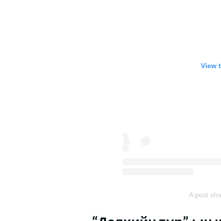
View 
A post sh