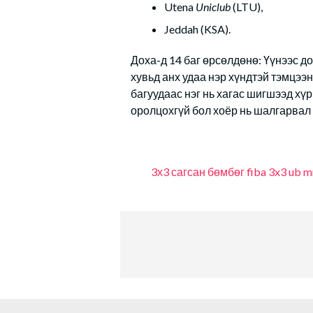
Utena
Uniclub
(LTU),
Jeddah (KSA).
Доха-д 14 баг өрсөлдөнө: Үүнээс д
хувьд анх удаа нэр хүндтэй тэмцээ
багуудаас нэг нь хагас шигшээд хү
оролцохгүй бол хоёр нь шалгарвал
3х3 сагсан бөмбөг
fiba 3x3
ub m