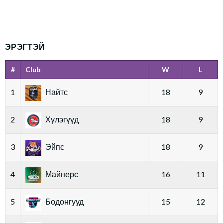
ЭРЭГТЭЙ
#
Club
W
L
1
Найтс
18
9
2
Хүлэгүүд
18
9
3
Эйпс
18
9
4
Майнерс
16
11
5
Бодонгууд
15
12