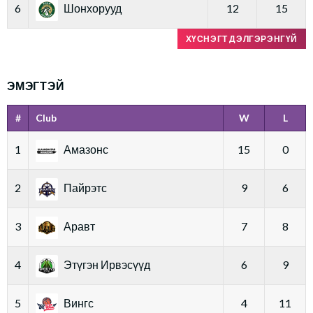
6
Шонхорууд
12
15
ХҮСНЭГТ ДЭЛГЭРЭНГҮЙ
ЭМЭГТЭЙ
#
Club
W
L
1
Амазонс
15
0
2
Пайрэтс
9
6
3
Аравт
7
8
4
Этүгэн Ирвэсүүд
6
9
5
Вингс
4
11