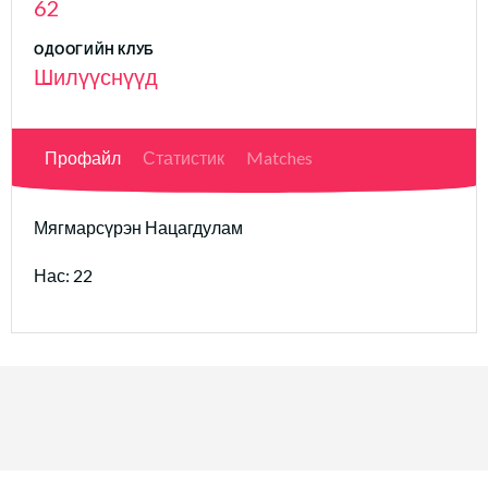
62
ОДООГИЙН КЛУБ
Шилүүснүүд
Профайл
Статистик
Matches
Мягмарсүрэн Нацагдулам
Нас: 22