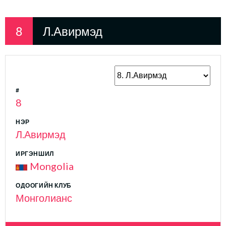
8
Л.Авирмэд
#
8
НЭР
Л.Авирмэд
ИРГЭНШИЛ
Mongolia
ОДООГИЙН КЛУБ
Монголианс