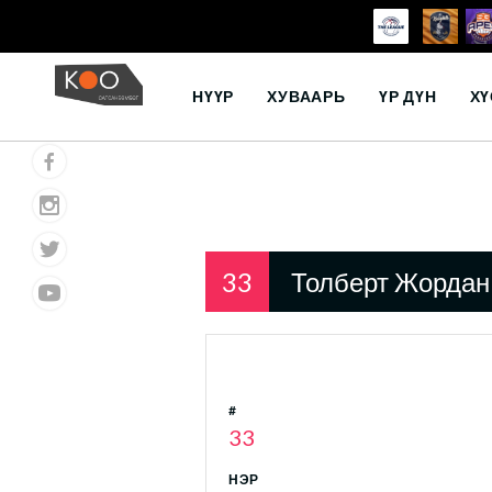
Skip
to
НҮҮР
ХУВААРЬ
ҮР ДҮН
ХҮ
content
33
Толберт Жордан
#
33
НЭР