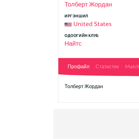
Толберт Жордан
ИРГЭНШИЛ
United States
ОДООГИЙН КЛУБ
Найтс
Профайл
Статистик
Match
Толберт Жордан