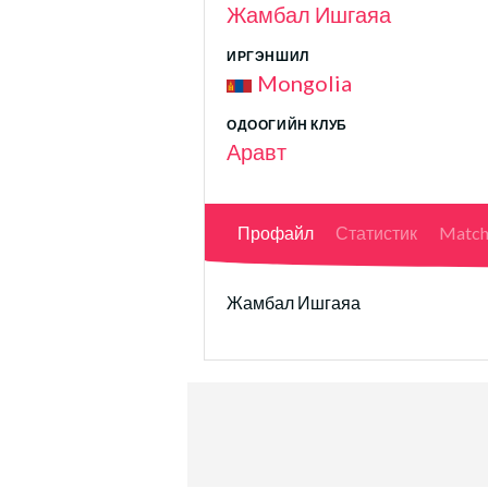
Жамбал Ишгаяа
ИРГЭНШИЛ
Mongolia
ОДООГИЙН КЛУБ
Аравт
Профайл
Статистик
Match
Жамбал Ишгаяа