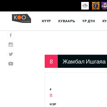
Skip
to
НҮҮР
ХУВААРЬ
ҮР ДҮН
ХҮ
content
8
Жамбал Ишгаяа
#
8
НЭР