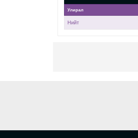
Улирал
Нийт