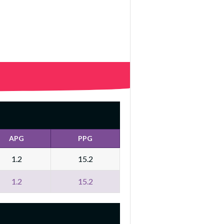
APG
PPG
1.2
15.2
1.2
15.2