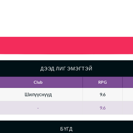
ДЭЭД ЛИГ ЭМЭГТЭЙ
Club
RPG
Шилүүснүүд
9.6
-
9.6
БҮГД