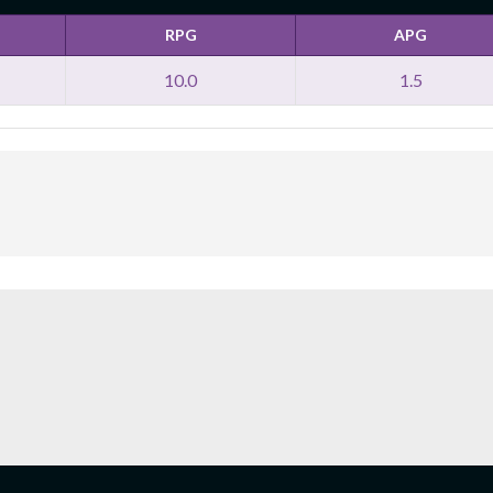
RPG
APG
10.0
1.5