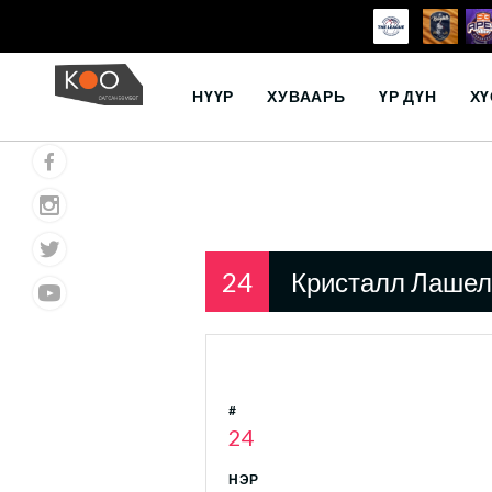
Skip
to
НҮҮР
ХУВААРЬ
ҮР ДҮН
ХҮ
content
24
Кристалл Лашел
#
24
НЭР