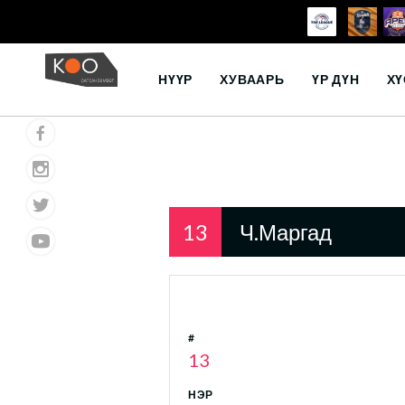
Skip
to
НҮҮР
ХУВААРЬ
ҮР ДҮН
ХҮ
content
13
Ч.Маргад
#
13
НЭР