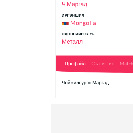
Ч.Маргад
ИРГЭНШИЛ
Mongolia
ОДООГИЙН КЛУБ
Металл
Профайл
Статистик
Match
Чойжилсүрэн Маргад