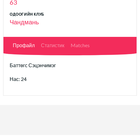
63
ОДООГИЙН КЛУБ
Чандмань
Профайл
Статистик
Matches
Баттөгс Сэцэнчимэг
Нас: 24