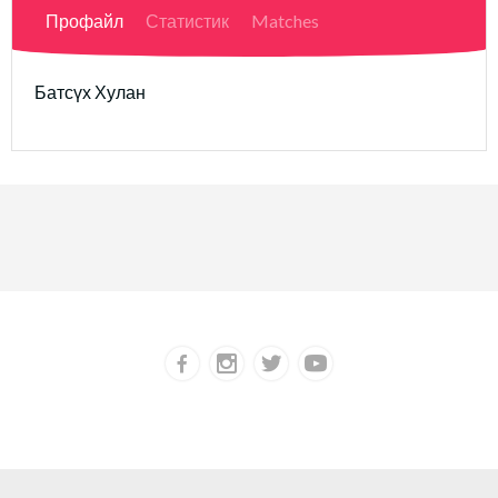
Профайл
Статистик
Matches
Батсүх Хулан