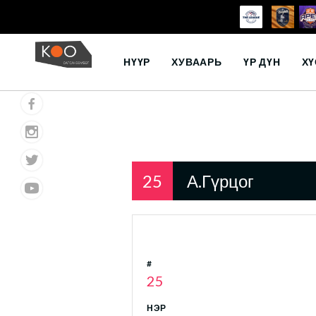
Skip
to
НҮҮР
ХУВААРЬ
ҮР ДҮН
ХҮ
content
25
А.Гүрцог
#
25
НЭР