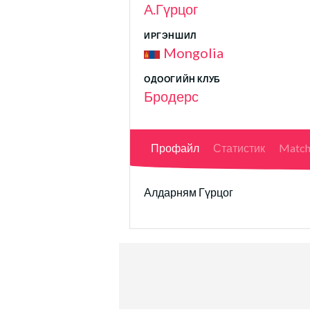
А.Гүрцог
ИРГЭНШИЛ
Mongolia
ОДООГИЙН КЛУБ
Бродерс
Профайл
Статистик
Match
Алдарням Гүрцог