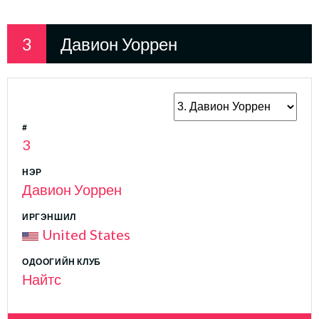
3
Давион Уоррен
#
3
НЭР
Давион Уоррен
ИРГЭНШИЛ
United States
ОДООГИЙН КЛУБ
Найтс