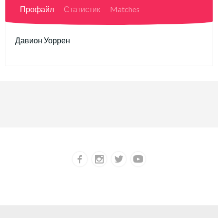
Профайл
Статистик
Matches
Давион Уоррен