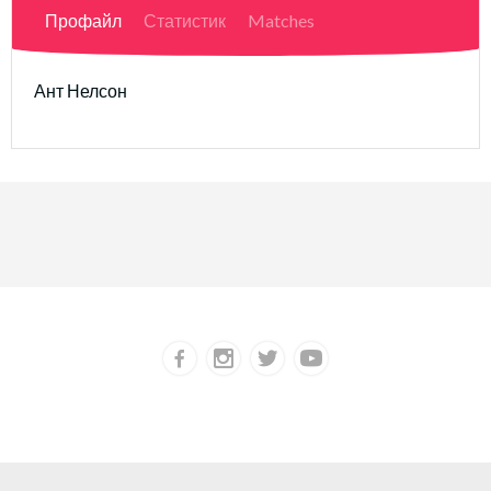
Профайл
Статистик
Matches
Ант Нелсон