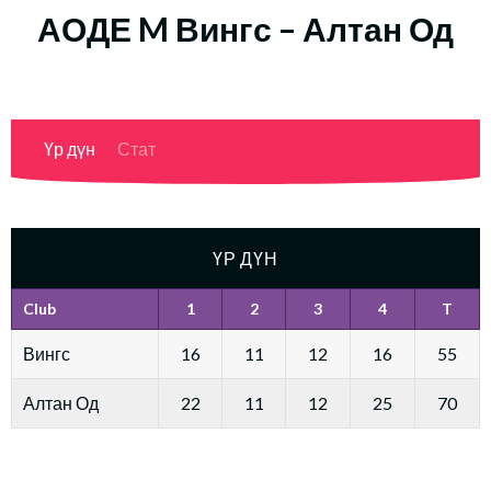
АОДЕ M Вингс – Алтан Од
Үр дүн
Стат
ҮР ДҮН
Club
1
2
3
4
T
Вингс
16
11
12
16
55
Алтан Од
22
11
12
25
70