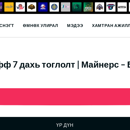
СНЭГТ
ӨМНӨХ УЛИРАЛ
МЭДЭЭ
ХАМТРАН АЖИЛ
ф 7 дахь тоглолт | Майнерс –
ҮР ДҮН