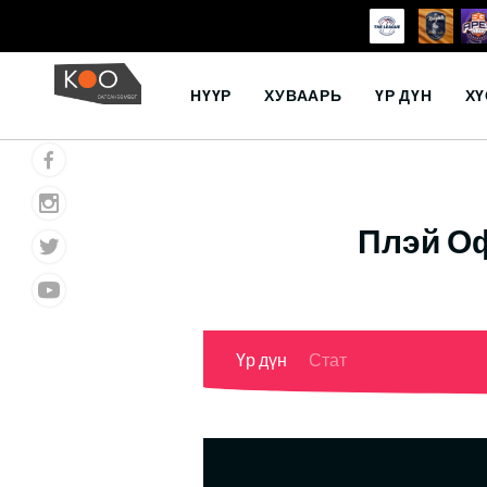
Skip
to
НҮҮР
ХУВААРЬ
ҮР ДҮН
ХҮ
content
Плэй Оф
Үр дүн
Стат