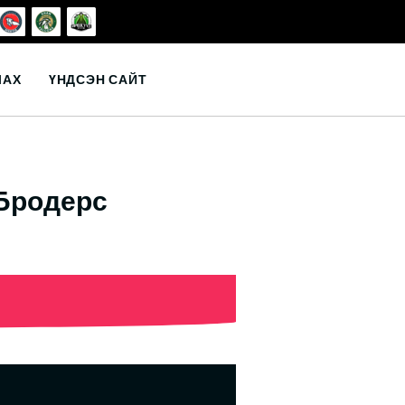
ЛАХ
ҮНДСЭН САЙТ
 Бродерс