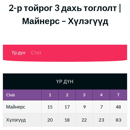
2-р тойрог 3 дахь тоглолт |
Майнерс – Хүлэгүүд
Үр дүн
Стат
ҮР ДҮН
Club
1
2
3
4
T
Майнерс
15
17
9
7
48
Хүлэгүүд
20
18
22
23
83