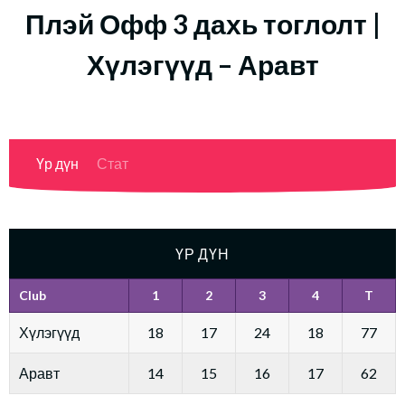
Плэй Офф 3 дахь тоглолт |
Хүлэгүүд – Аравт
Үр дүн
Стат
ҮР ДҮН
Club
1
2
3
4
T
Хүлэгүүд
18
17
24
18
77
Аравт
14
15
16
17
62