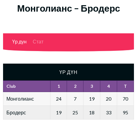
Монголианс – Бродерс
Үр дүн
Стат
ҮР ДҮН
Club
1
2
3
4
T
Монголианс
24
7
19
20
70
Бродерс
19
25
18
33
95