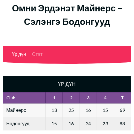
Омни Эрдэнэт Майнерс –
Сэлэнгэ Бодонгууд
Үр дүн
Стат
ҮР ДҮН
Club
1
2
3
4
T
Майнерс
13
25
16
15
69
Бодонгууд
15
16
34
23
88