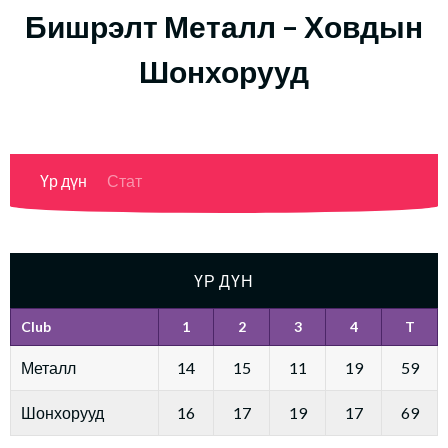
Бишрэлт Металл – Ховдын
Шонхорууд
Үр дүн
Стат
ҮР ДҮН
Club
1
2
3
4
T
Металл
14
15
11
19
59
Шонхорууд
16
17
19
17
69