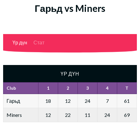
Гарьд vs Miners
Үр дүн
Стат
ҮР ДҮН
Club
1
2
3
4
T
Гарьд
18
12
24
7
61
Miners
12
22
11
24
69