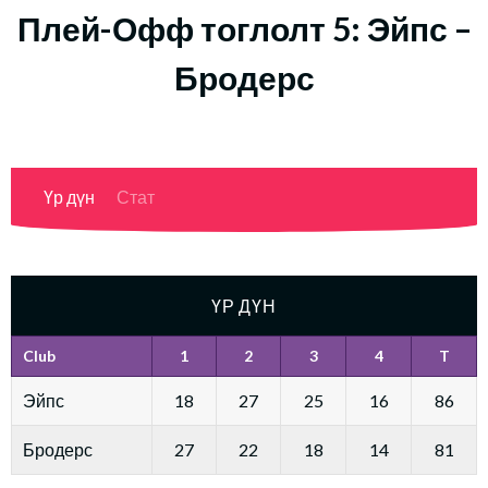
Плей-Офф тоглолт 5: Эйпс –
Бродерс
Үр дүн
Стат
ҮР ДҮН
Club
1
2
3
4
T
Эйпс
18
27
25
16
86
Бродерс
27
22
18
14
81