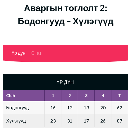
Аваргын тоглолт 2:
Бодонгууд – Хүлэгүүд
Үр дүн
Стат
ҮР ДҮН
Club
1
2
3
4
T
Бодонгууд
16
13
13
20
62
Хүлэгүүд
23
31
17
26
87