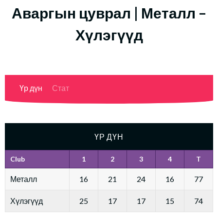
Аваргын цуврал | Металл –
Хүлэгүүд
Үр дүн
Стат
ҮР ДҮН
Club
1
2
3
4
T
Металл
16
21
24
16
77
Хүлэгүүд
25
17
17
15
74