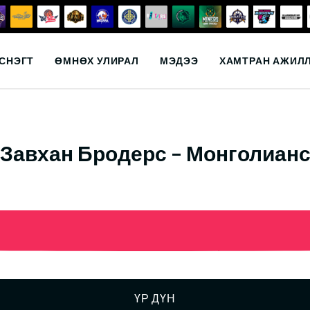
СНЭГТ
ӨМНӨХ УЛИРАЛ
МЭДЭЭ
ХАМТРАН АЖИЛ
Завхан Бродерс – Монголиан
ҮР ДҮН