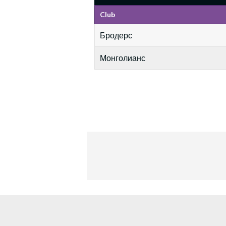
Club
Бродерс
Монголианс