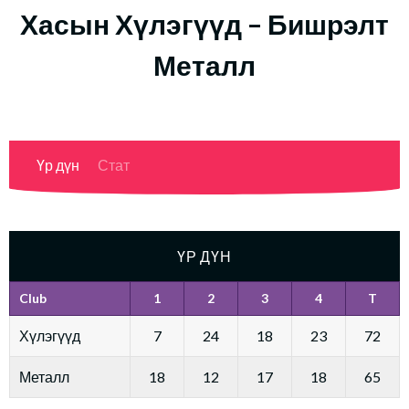
Хасын Хүлэгүүд – Бишрэлт
Металл
Үр дүн
Стат
ҮР ДҮН
Club
1
2
3
4
T
Хүлэгүүд
7
24
18
23
72
Металл
18
12
17
18
65