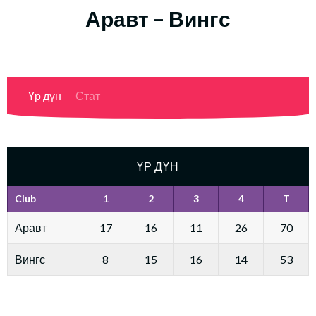
Аравт – Вингс
Үр дүн
Стат
ҮР ДҮН
Club
1
2
3
4
T
Аравт
17
16
11
26
70
Вингс
8
15
16
14
53