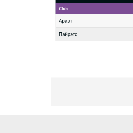
Club
Аравт
Пайрэтс