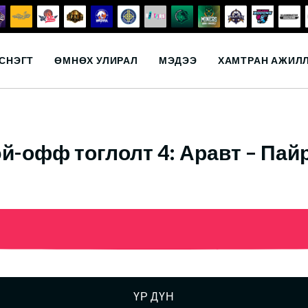
СНЭГТ
ӨМНӨХ УЛИРАЛ
МЭДЭЭ
ХАМТРАН АЖИЛ
й-офф тоглолт 4: Аравт – Пай
ҮР ДҮН