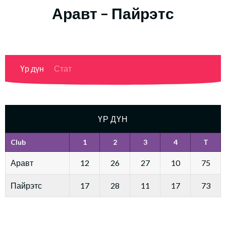
Аравт – Пайрэтс
Үр дүн
Стат
ҮР ДҮН
Club
1
2
3
4
T
Аравт
12
26
27
10
75
Пайрэтс
17
28
11
17
73